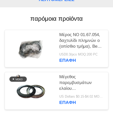
PRIVACY
POLICY
παρόμοια προϊόντα
Μέρος ΝΟ 01.67.054,
δαχτυλίδι πλημνών ο
(οπίσθιο τμήμα), Benz
OE 0019976848 500
USD0.3/pcs MOQ:200 PC
0281043 0239976245
ΕΠΑΦΉ
της Mercedes
Μέγεθος
παρεμβυσμάτων
ελαίου
4.250*6.000*0.680inch
US Dollars $0.15-$4.02 MOQ:50pcs
φορτηγών για τον
ΕΠΑΦΉ
άξονα 108x153x17
Fuwa 500K