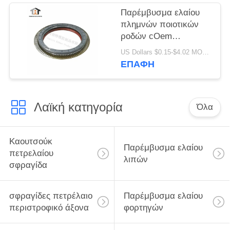
Παρέμβυσμα ελαίου
πλημνών ποιοτικών
ροδών cOem
209970547 για Benz
US Dollars $0.15-$4.02 MOQ:50pcs
Truck145x175x205x18x20
ΕΠΑΦΉ
της Mercedes
Λαϊκή κατηγορία
Όλα
Καουτσούκ
Παρέμβυσμα ελαίου
πετρελαίου
λιπών
σφραγίδα
σφραγίδες πετρέλαιο
Παρέμβυσμα ελαίου
περιστροφικό άξονα
φορτηγών