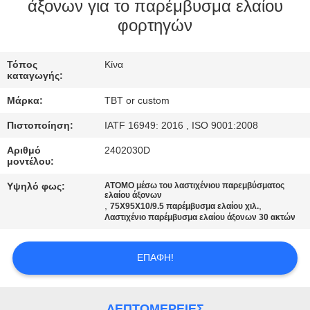
ΈΛΕΓΧΟΣ
άξονων για το παρέμβυσμα ελαίου
φορτηγών
ΜΑΣ
Τόπος
Κίνα
ΕΛΆΤΕ
καταγωγής:
ΣΕ
Μάρκα:
TBT or custom
ΕΠΑΦΉ
Πιστοποίηση:
IATF 16949: 2016 , ISO 9001:2008
ΜΕ
Αριθμό
2402030D
μοντέλου:
ΕΙΔΉΣΕΙΣ
Υψηλό φως:
ΑΤΟΜΟ μέσω του λαστιχένιου παρεμβύσματος
ελαίου άξονων
,
,
75X95X10/9.5 παρέμβυσμα ελαίου χιλ.
Λαστιχένιο παρέμβυσμα ελαίου άξονων 30 ακτών
ΠΕΡΙΠΤΏΣΕΙΣ
ΕΠΑΦΉ!
SITEMAP
ΛΕΠΤΟΜΈΡΕΙΕΣ