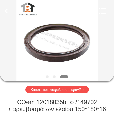
Rubber
Product
Co.,
Ltd..
All
Rights
Reserved.
Developed
ΣΠΊΤΙ
by
ECER
ΠΡΟΪΌΝΤΑ
ΠΕΡΊΠΟΥ
ΕΜΕΊΣ
ΓΎΡΟΣ
ΕΡΓΟΣΤΑΣΊΩΝ
Καουτσούκ πετρελαίου σφραγίδα
COem 12018035b το /149702
ΠΟΙΟΤΙΚΌΣ
παρεμβυσμάτων ελαίου 150*180*16