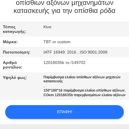
ΈΛΕΓΧΟΣ
οπίσθιων αξόνων μηχανημάτων
κατασκευής για την οπίσθια ρόδα
ΜΑΣ
Τόπος
Κίνα
ΕΛΆΤΕ
καταγωγής:
ΣΕ
Μάρκα:
TBT or custom
ΕΠΑΦΉ
Πιστοποίηση:
IATF 16949: 2016 , ISO 9001:2008
ΜΕ
Αριθμό
12018035b το /149702
μοντέλου:
ΕΙΔΉΣΕΙΣ
Υψηλό φως:
Παρέμβυσμα ελαίου οπίσθιων αξόνων μηχανών
κατασκευής
,
,
150*180*16 παρέμβυσμα ελαίου οπίσθιων αξόνων
ΠΕΡΙΠΤΏΣΕΙΣ
COem 12018035b παρεμβυσμάτων ελαίου αξόνων
SITEMAP
ΕΠΑΦΉ!