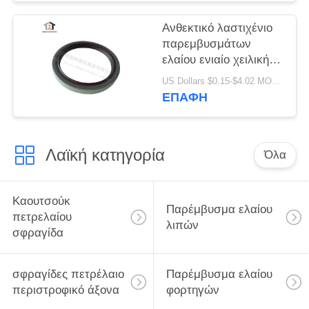
1409890 Scania
εσωτερικό
Ανθεκτικό λαστιχένιο
περιστροφικό
παρεμβυσμάτων
παρέμβυσμα ελαίου
ελαίου ενιαίο χειλικής
φυματίωσης τύπων
US Dollars $0.15-$4.02 MOQ:20pcs
ποιοτικό υλικό
ΕΠΑΦΉ
80x100x10mm
παρεμβυσμάτων
ελαίου υψηλό
Λαϊκή κατηγορία
Όλα
Καουτσούκ
Παρέμβυσμα ελαίου
πετρελαίου
λιπών
σφραγίδα
σφραγίδες πετρέλαιο
Παρέμβυσμα ελαίου
περιστροφικό άξονα
φορτηγών