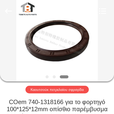
Rubber
Product
Co.,
Ltd..
All
Rights
Reserved.
Developed
ΣΠΊΤΙ
by
ECER
ΠΡΟΪΌΝΤΑ
ΠΕΡΊΠΟΥ
ΕΜΕΊΣ
ΓΎΡΟΣ
ΕΡΓΟΣΤΑΣΊΩΝ
Καουτσούκ πετρελαίου σφραγίδα
COem 740-1318166 για το φορτηγό
ΠΟΙΟΤΙΚΌΣ
100*125*12mm οπίσθιο παρέμβυσμα