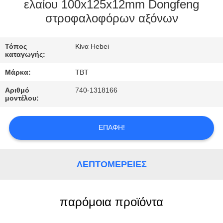
ΈΛΕΓΧΟΣ
ελαίου 100x125x12mm Dongfeng
στροφαλοφόρων αξόνων
ΜΑΣ
Τόπος
Κίνα Hebei
ΕΛΆΤΕ
καταγωγής:
ΣΕ
Μάρκα:
TBT
ΕΠΑΦΉ
Αριθμό
740-1318166
ΜΕ
μοντέλου:
ΕΠΑΦΉ!
ΕΙΔΉΣΕΙΣ
ΠΕΡΙΠΤΏΣΕΙΣ
ΛΕΠΤΟΜΈΡΕΙΕΣ
SITEMAP
παρόμοια προϊόντα