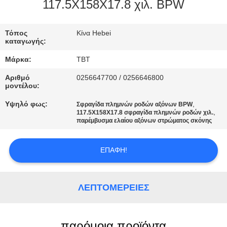
ΈΛΕΓΧΟΣ
117.5X158X17.8 χιλ. BPW
ΜΑΣ
Τόπος
Κίνα Hebei
καταγωγής:
ΕΛΆΤΕ
Μάρκα:
TBT
ΣΕ
Αριθμό
0256647700 / 0256646800
ΕΠΑΦΉ
μοντέλου:
ΜΕ
Υψηλό φως:
,
Σφραγίδα πλημνών ροδών αξόνων BPW
,
117.5X158X17.8 σφραγίδα πλημνών ροδών χιλ.
παρέμβυσμα ελαίου αξόνων στρώματος σκόνης
ΕΙΔΉΣΕΙΣ
ΕΠΑΦΉ!
ΠΕΡΙΠΤΏΣΕΙΣ
ΛΕΠΤΟΜΈΡΕΙΕΣ
SITEMAP
παρόμοια προϊόντα