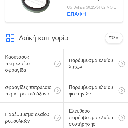
φυματίωσης τύπων
US Dollars $0.15-$4.02 MOQ:20pcs
ποιοτικό υλικό
ΕΠΑΦΉ
80x100x10mm
παρεμβυσμάτων
ελαίου υψηλό
Λαϊκή κατηγορία
Όλα
Καουτσούκ
Παρέμβυσμα ελαίου
πετρελαίου
λιπών
σφραγίδα
σφραγίδες πετρέλαιο
Παρέμβυσμα ελαίου
περιστροφικό άξονα
φορτηγών
Ελεύθερο
Παρέμβυσμα ελαίου
παρέμβυσμα ελαίου
ρυμουλκών
συντήρησης