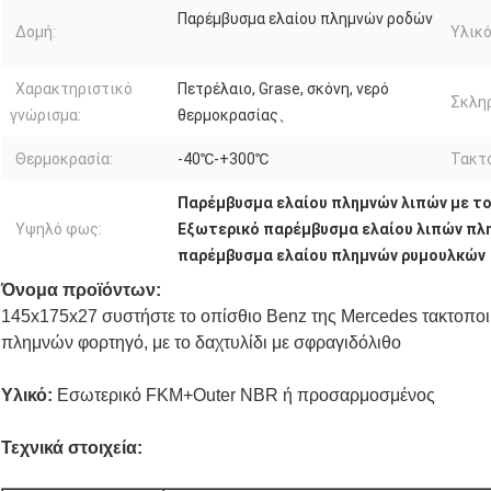
Παρέμβυσμα ελαίου πλημνών ροδών
Δομή:
Υλικό
Χαρακτηριστικό
Πετρέλαιο, Grase, σκόνη, νερό
Σκλη
γνώρισμα:
θερμοκρασίας、
Θερμοκρασία:
-40℃-+300℃
Τακτ
Παρέμβυσμα ελαίου πλημνών λιπών με το
Υψηλό φως:
Εξωτερικό παρέμβυσμα ελαίου λιπών πλ
παρέμβυσμα ελαίου πλημνών ρυμουλκών
Όνομα προϊόντων:
145x175x27 συστήστε το οπίσθιο Benz της Mercedes τακτοπ
πλημνών φορτηγό, με το δαχτυλίδι με σφραγιδόλιθο
Υλικό:
Εσωτερικό FKM+Outer NBR ή προσαρμοσμένος
Τεχνικά στοιχεία: