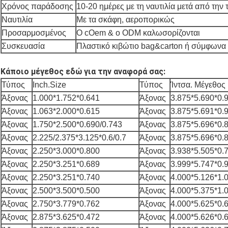
Χρόνος παράδοσης
10-20 ημέρες με τη ναυτιλία μετά από την
Ναυτιλία
Με τα σκάφη, αεροπορικώς
Προσαρμοσμένος
Ο cOem & ο ODM καλωσορίζονται
Συσκευασία
Πλαστικό κιβώτιο bag&carton ή σύμφωνα μ
Κάποιο μέγεθος εδώ για την αναφορά σας:
Τύπος
Inch.Size
Τύπος
Ίντσα. Μέγεθος
Άξονας
1.000*1.752*0.641
Άξονας
3.875*5.690*0.
Άξονας
1.063*2.000*0.615
Άξονας
3.875*5.691*0.
Άξονας
1.750*2.500*0.690/0.743
Άξονας
3.875*5.696*0.
Άξονας
2.225/2.375*3.125*0.6/0.7
Άξονας
3.875*5.696*0.
Άξονας
2.250*3.000*0.800
Άξονας
3.938*5.505*0.
Άξονας
2.250*3.251*0.689
Άξονας
3.999*5.747*0.
Άξονας
2.250*3.251*0.740
Άξονας
4.000*5.126*1.
Άξονας
2.500*3.500*0.500
Άξονας
4.000*5.375*1.
Άξονας
2.750*3.779*0.762
Άξονας
4.000*5.625*0.
Άξονας
2.875*3.625*0.472
Άξονας
4.000*5.626*0.