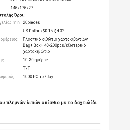
:
145x175x27
τολής Όροι:
ελίας min:
20pieces
US Dollars $0.15-$4.02
ομέρειες:
Πλαστικό κιβώτιο χαρτοκιβωτίων
Bag+ Box+ 40-200pcs/εξωτερικό
χαρτοκιβώτιο
ης:
10-30 ημέρες
T/T
σφοράς:
1000 PC το /day
υ πλημνών λιπών οπίσθιο με το δαχτυλίδι