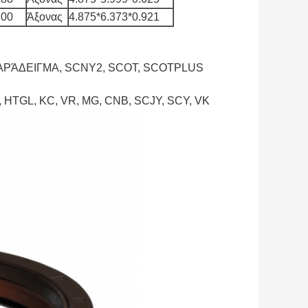
300
Άξονας
4.875*6.373*0.921
Α ΠΑΡΆΔΕΙΓΜΑ, SCNY2, SCOT, SCOTPLUS
HTGL, KC, VR, MG, CNB, SCJY, SCY, VK