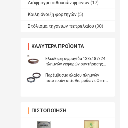
Διάφραγμα αιθουσών φρένων
(17)
Κοίλη άνοιξη φορτηγών
(5)
Στόλισμα τηγανιών πετρελαίου
(30)
ΚΑΛΎΤΕΡΑ ΠΡΟΪΌΝΤΑ
Ελεύθερη σφραγίδα 133x187x24
πλημνών γεφυρών συντήρησης
παρεμβυσμάτων ελαίου λιπών
αξόνων Conmet 75 ακτών
Παρέμβυσμα ελαίου πλημνών
ποιοτικών οπίσθιο ροδών cOem
για Benz 145*175*27mm, μισός
λαστιχένιος μισός σίδηρος της
Mercedes
ΠΙΣΤΟΠΟΊΗΣΗ