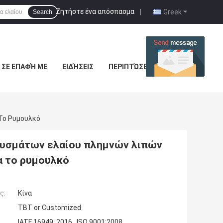
Ζητήστε ένα απόσπασμα
|
Greek
Search
 ΣΕ ΕΠΑΦΉ ΜΕ
ΕΙΔΉΣΕΙΣ
ΠΕΡΙΠΤΏΣΕΙΣ
 Το Ρυμουλκό
βυσμάτων ελαίου πλημνών λιπών
ια το ρυμουλκό
ς:
Κίνα
TBT or Customized
IATF 16949: 2016 , ISO 9001:2008