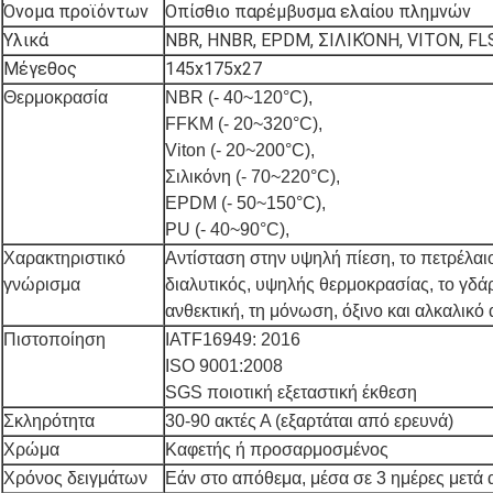
Όνομα προϊόντων
Οπίσθιο παρέμβυσμα ελαίου πλημνών
Υλικά
NBR, HNBR, EPDM, ΣΙΛΙΚΌΝΗ, VITON, FL
Μέγεθος
145x175x27
Θερμοκρασία
NBR (- 40~120°C),
FFKM (- 20~320°C),
Viton (- 20~200°C),
Σιλικόνη (- 70~220°C),
EPDM (- 50~150°C),
PU (- 40~90°C),
Χαρακτηριστικό
Αντίσταση στην υψηλή πίεση, το πετρέλαιο
γνώρισμα
διαλυτικός, υψηλής θερμοκρασίας, το γδά
ανθεκτική, τη μόνωση, όξινο και αλκαλικό 
Πιστοποίηση
IATF16949: 2016
ISO 9001:2008
SGS ποιοτική εξεταστική έκθεση
Σκληρότητα
30-90 ακτές Α (εξαρτάται από ερευνά)
Χρώμα
Καφετής ή προσαρμοσμένος
Χρόνος δειγμάτων
Εάν στο απόθεμα, μέσα σε 3 ημέρες μετά