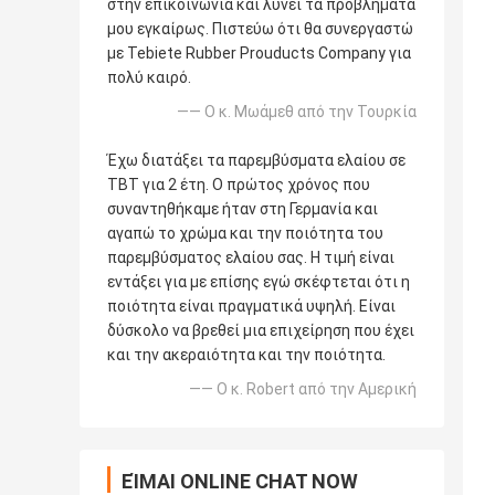
στην επικοινωνία και λύνει τα προβλήματά
μου εγκαίρως. Πιστεύω ότι θα συνεργαστώ
με Tebiete Rubber Prouducts Company για
πολύ καιρό.
—— Ο κ. Μωάμεθ από την Τουρκία
Έχω διατάξει τα παρεμβύσματα ελαίου σε
TBT για 2 έτη. Ο πρώτος χρόνος που
συναντηθήκαμε ήταν στη Γερμανία και
αγαπώ το χρώμα και την ποιότητα του
παρεμβύσματος ελαίου σας. Η τιμή είναι
εντάξει για με επίσης εγώ σκέφτεται ότι η
ποιότητα είναι πραγματικά υψηλή. Είναι
δύσκολο να βρεθεί μια επιχείρηση που έχει
και την ακεραιότητα και την ποιότητα.
—— Ο κ. Robert από την Αμερική
ΕΊΜΑΙ ONLINE CHAT NOW