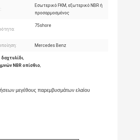
Εσωτερικό FKM, εξωτερικό NBR ή
:
προσαρμοσμένος
75shore
ρότητα:
οποίηση:
Mercedes Benz
 δαχτυλίδι
,
ημνών NBR οπίσθιο
,
οιήσεων μεγέθους παρεμβυσμάτων ελαίου