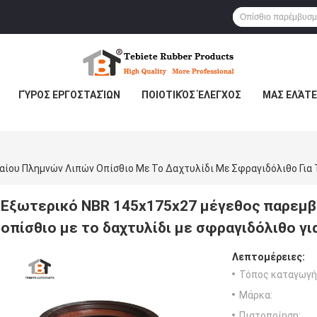
ΓΎΡΟΣ ΕΡΓΟΣΤΑΣΊΩΝ
ΠΟΙΟΤΙΚΌΣ ΈΛΕΓΧΟΣ
ΜΑΣ ΕΛΆΤΕ
ίου Πλημνών Λιπών Οπίσθιο Με Το Δαχτυλίδι Με Σφραγιδόλιθο Για
Εξωτερικό NBR 145x175x27 μέγεθος παρεμ
οπίσθιο με το δαχτυλίδι με σφραγιδόλιθο γ
Λεπτομέρειες:
Τόπος καταγωγή
Μάρκα:
Πιστοποίηση: