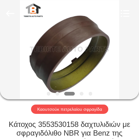
Rubber
Product
Co.,
Ltd..
All
Rights
Reserved.
Developed
ΣΠΊΤΙ
by
ECER
ΠΡΟΪΌΝΤΑ
ΠΕΡΊΠΟΥ
ΕΜΕΊΣ
ΓΎΡΟΣ
ΕΡΓΟΣΤΑΣΊΩΝ
Καουτσούκ πετρελαίου σφραγίδα
Κάτοχος 3553530158 δαχτυλιδιών με
ΠΟΙΟΤΙΚΌΣ
σφραγιδόλιθο NBR για Benz της