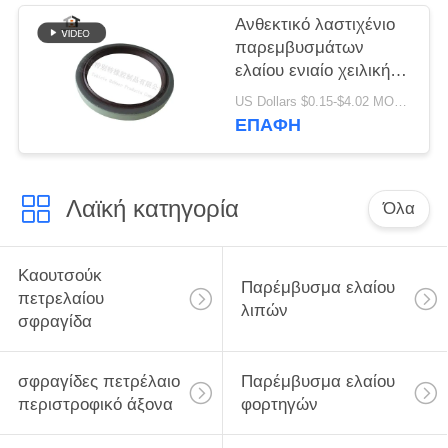
εσωτερικό
Ανθεκτικό λαστιχένιο
περιστροφικό
παρεμβυσμάτων
παρέμβυσμα ελαίου
ελαίου ενιαίο χειλικής
φυματίωσης τύπων
US Dollars $0.15-$4.02 MOQ:20pcs
ποιοτικό υλικό
ΕΠΑΦΉ
80x100x10mm
παρεμβυσμάτων
ελαίου υψηλό
Λαϊκή κατηγορία
Όλα
Καουτσούκ
Παρέμβυσμα ελαίου
πετρελαίου
λιπών
σφραγίδα
σφραγίδες πετρέλαιο
Παρέμβυσμα ελαίου
περιστροφικό άξονα
φορτηγών