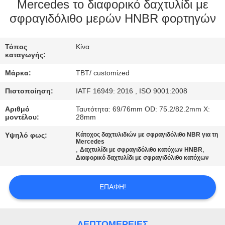
ΈΛΕΓΧΟΣ
Mercedes το διαφορικό δαχτυλίδι με
σφραγιδόλιθο μερών HNBR φορτηγών
ΜΑΣ
Τόπος
Κίνα
ΕΛΆΤΕ
καταγωγής:
ΣΕ
Μάρκα:
TBT/ customized
ΕΠΑΦΉ
Πιστοποίηση:
IATF 16949: 2016 , ISO 9001:2008
ΜΕ
Αριθμό
Ταυτότητα: 69/76mm OD: 75.2/82.2mm Χ:
μοντέλου:
28mm
ΕΙΔΉΣΕΙΣ
Υψηλό φως:
Κάτοχος δαχτυλιδιών με σφραγιδόλιθο NBR για τη
Mercedes
,
,
Δαχτυλίδι με σφραγιδόλιθο κατόχων HNBR
Διαφορικό δαχτυλίδι με σφραγιδόλιθο κατόχων
ΠΕΡΙΠΤΏΣΕΙΣ
ΕΠΑΦΉ!
SITEMAP
ΛΕΠΤΟΜΈΡΕΙΕΣ