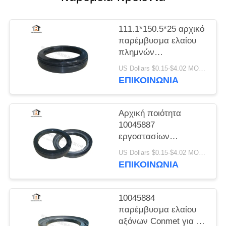
111.1*150.5*25 αρχικό
παρέμβυσμα ελαίου
πλημνών
εργοστασίων
US Dollars $0.15-$4.02 MOQ:20 τεμάχια
εφαρμόσιμο στον
ΕΠΙΚΟΙΝΩΝΙΑ
άξονα No10045883
Conmet
Αρχική ποιότητα
10045887
εργοστασίων
παρέμβυσμα ελαίου
US Dollars $0.15-$4.02 MOQ:20 τεμάχια
πλημνών ροδών για το
ΕΠΙΚΟΙΝΩΝΙΑ
παρέμβυσμα ελαίου
αξόνων
121x160.5x28.5 HNBR
10045884
Conmet
παρέμβυσμα ελαίου
αξόνων Conmet για το