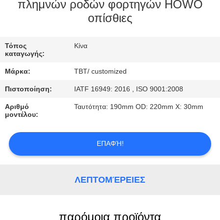
ΈΛΕΓΧΟΣ
πλημνών ροδών φορτηγών HOWO
οπίσθιες
ΜΑΣ
Τόπος
Κίνα
ΕΛΆΤΕ
καταγωγής:
ΣΕ
Μάρκα:
TBT/ customized
ΕΠΑΦΉ
Πιστοποίηση:
IATF 16949: 2016 , ISO 9001:2008
ΜΕ
Αριθμό
Ταυτότητα: 190mm OD: 220mm Χ: 30mm
μοντέλου:
ΕΙΔΉΣΕΙΣ
ΕΠΑΦΉ!
ΠΕΡΙΠΤΏΣΕΙΣ
ΛΕΠΤΟΜΈΡΕΙΕΣ
παρόμοια προϊόντα