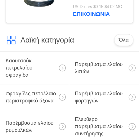
φορτηγό και το
US Dollars $0.15-$4.02 MOQ:20 τεμάχια
φορτηγό
ΕΠΙΚΟΙΝΩΝΙΑ
133.36x187.5x24
Dongfeng της VOLVO
Λαϊκή κατηγορία
Όλα
Καουτσούκ
Παρέμβυσμα ελαίου
πετρελαίου
λιπών
σφραγίδα
σφραγίδες πετρέλαιο
Παρέμβυσμα ελαίου
περιστροφικό άξονα
φορτηγών
Ελεύθερο
Παρέμβυσμα ελαίου
παρέμβυσμα ελαίου
ρυμουλκών
συντήρησης