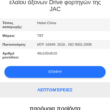
ΈΛΕΓΧΟΣ
ελαίου άξονων Drive φορτηγών της
JAC
ΜΑΣ
Τόπος
Hebei.China
ΕΛΆΤΕ
καταγωγής:
ΣΕ
Μάρκα:
TBT
ΕΠΑΦΉ
Πιστοποίηση:
IATF 16949: 2016 , ISO 9001:2008
ΜΕ
Αριθμό
48x100x8/10
μοντέλου:
ΕΙΔΉΣΕΙΣ
ΕΠΑΦΉ!
ΠΕΡΙΠΤΏΣΕΙΣ
ΛΕΠΤΟΜΈΡΕΙΕΣ
παρόμοια προϊόντα