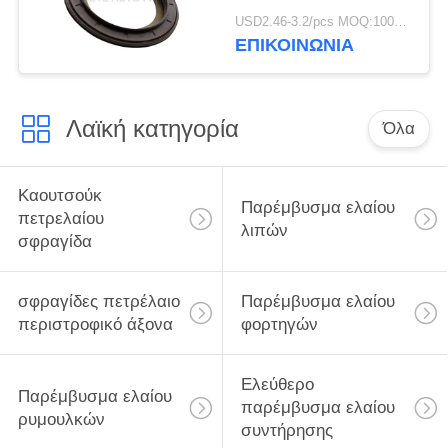
cOem για τον άξονα
USD2.46-3.2/pcs MOQ:1000 PC
117.5*158*17.8 χιλ.
ΕΠΙΚΟΙΝΩΝΙΑ
BPW για το φορτηγό
Λαϊκή κατηγορία
Όλα
Καουτσούκ
Παρέμβυσμα ελαίου
πετρελαίου
λιπών
σφραγίδα
σφραγίδες πετρέλαιο
Παρέμβυσμα ελαίου
περιστροφικό άξονα
φορτηγών
Ελεύθερο
Παρέμβυσμα ελαίου
παρέμβυσμα ελαίου
ρυμουλκών
συντήρησης