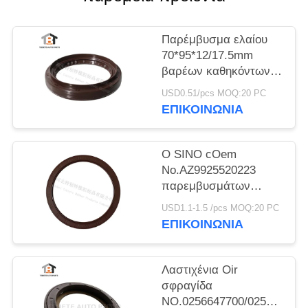
Παρέμβυσμα ελαίου
70*95*12/17.5mm
βαρέων καθηκόντων
άξονας NBR
USD0.51/pcs MOQ:20 PC
70x95x12/17.5mm
ΕΠΙΚΟΙΝΩΝΙΑ
φορτηγών Dongfeng
φορτηγών
Ο SINO cOem
No.AZ9925520223
παρεμβυσμάτων
ελαίου άξονων
USD1.1-1.5 /pcs MOQ:20 PC
ισορροπίας HOWO
ΕΠΙΚΟΙΝΩΝΙΑ
ταξινομεί το λάστιχο
160*194*10.5mm
Λαστιχένια Oir
σφραγίδα
NO.0256647700/025664680