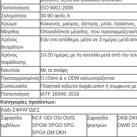
Πιστοποίηση
ISO 9001:2008
Σκληρότητα
30-90 ακτές Α
Χρώμα
Κόκκινος, μαύρος, άσπρος, μπλε, πράσινος, 
Μέγεθος
Οποιοδήποτε μέγεθος, που προσαρμόζεται/τ
Χρόνος
Εάν στο απόθεμα, μέσα σε 3 ημέρες μετά α
δειγμάτων
Χρόνος
10-20 ημέρες με τη ναυτιλία μετά από την τ
παράδοσης
Ναυτιλία
Με τα σκάφη
Προσαρμοσμένος
Ο cOem & ο ODM καλωσορίζονται
Συσκευασία
Πλαστικό κιβώτιο bag&carton ή σύμφωνα με 
Πιστοποίηση
IATF 16949: 2016
Κατηγορίες προϊόντων:
Λάδι-ΣΦΡΑΓΙΔΕΣ
Σφραγίδα
NCF ODI OSI OUIS
Σφραγίδα
DKB DKB
εμβόλων
SPGW SPGO SPG
ψηκτρών
DWIR DS
SPGA ΩΜ OKH