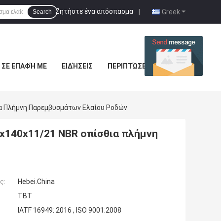
Ζητήστε ένα απόσπασμα
|
Greek
Search
 ΣΕ ΕΠΑΦΉ ΜΕ
ΕΙΔΉΣΕΙΣ
ΠΕΡΙΠΤΏΣΕΙΣ
α Πλήμνη Παρεμβυσμάτων Ελαίου Ροδών
x140x11/21 NBR οπίσθια πλήμνη
ς:
Hebei.China
TBT
IATF 16949: 2016 , ISO 9001:2008