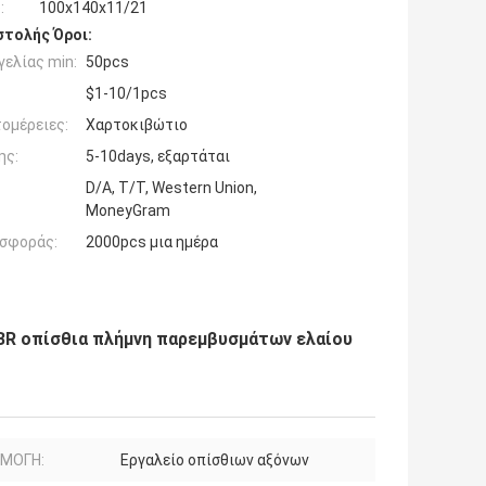
:
100x140x11/21
τολής Όροι:
ελίας min:
50pcs
$1-10/1pcs
ομέρειες:
Χαρτοκιβώτιο
ης:
5-10days, εξαρτάται
D/A, T/T, Western Union,
MoneyGram
σφοράς:
2000pcs μια ημέρα
BR οπίσθια πλήμνη παρεμβυσμάτων ελαίου
ΜΟΓΗ:
Εργαλείο οπίσθιων αξόνων