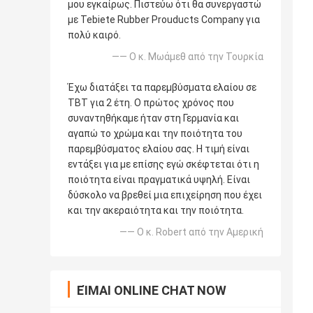
μου εγκαίρως. Πιστεύω ότι θα συνεργαστώ
με Tebiete Rubber Prouducts Company για
πολύ καιρό.
—— Ο κ. Μωάμεθ από την Τουρκία
Έχω διατάξει τα παρεμβύσματα ελαίου σε
TBT για 2 έτη. Ο πρώτος χρόνος που
συναντηθήκαμε ήταν στη Γερμανία και
αγαπώ το χρώμα και την ποιότητα του
παρεμβύσματος ελαίου σας. Η τιμή είναι
εντάξει για με επίσης εγώ σκέφτεται ότι η
ποιότητα είναι πραγματικά υψηλή. Είναι
δύσκολο να βρεθεί μια επιχείρηση που έχει
και την ακεραιότητα και την ποιότητα.
—— Ο κ. Robert από την Αμερική
ΕΊΜΑΙ ONLINE CHAT NOW