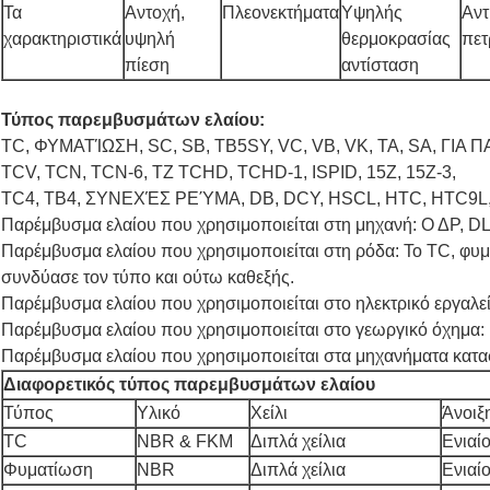
Τα
Αντοχή,
Πλεονεκτήματα
Υψηλής
Αντ
χαρακτηριστικά
υψηλή
θερμοκρασίας
πετ
πίεση
αντίσταση
Τύπος παρεμβυσμάτων ελαίου:
TC, ΦΥΜΑΤΊΩΣΗ, SC, SB, TB5SY, VC, VB, VK, TA, SA, ΓΙ
TCV, TCN, TCN-6, TZ TCHD, TCHD-1, ISPID, 15Z, 15Z-3,
TC4, TB4, ΣΥΝΕΧΈΣ ΡΕΎΜΑ, DB, DCY, HSCL, HTC, HTC9L, 
Παρέμβυσμα ελαίου που χρησιμοποιείται στη μηχανή: Ο ΔΡ, D
Παρέμβυσμα ελαίου που χρησιμοποιείται στη ρόδα: Το TC, φυμ
συνδύασε τον τύπο και ούτω καθεξής.
Παρέμβυσμα ελαίου που χρησιμοποιείται στο ηλεκτρικό εργα
Παρέμβυσμα ελαίου που χρησιμοποιείται στο γεωργικό όχημα:
Παρέμβυσμα ελαίου που χρησιμοποιείται στα μηχανήματα κατα
Διαφορετικός τύπος παρεμβυσμάτων ελαίου
Τύπος
Υλικό
Χείλι
Άνοιξ
TC
NBR & FKM
Διπλά χείλια
Ενιαί
Φυματίωση
NBR
Διπλά χείλια
Ενιαί