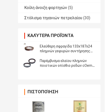
Κοίλη άνοιξη φορτηγών
(5)
Στόλισμα τηγανιών πετρελαίου
(30)
ΚΑΛΎΤΕΡΑ ΠΡΟΪΌΝΤΑ
Ελεύθερη σφραγίδα 133x187x24
πλημνών γεφυρών συντήρησης
παρεμβυσμάτων ελαίου λιπών
αξόνων Conmet 75 ακτών
Παρέμβυσμα ελαίου πλημνών
ποιοτικών οπίσθιο ροδών cOem
για Benz 145*175*27mm, μισός
λαστιχένιος μισός σίδηρος της
Mercedes
ΠΙΣΤΟΠΟΊΗΣΗ