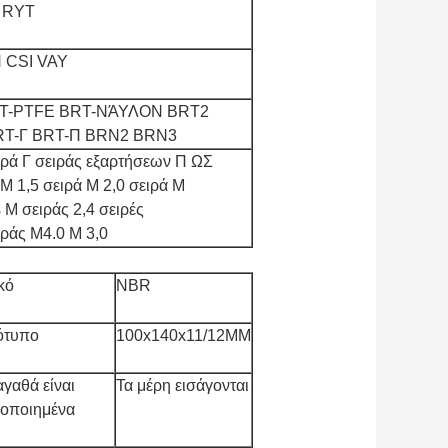
 RYT
 CSI VAY
T-PTFE BRT-ΝΆΥΛΟΝ BRT2
RT-Γ BRT-Π BRN2 BRN3
ιρά Γ σειράς εξαρτήσεων Π ΩΣ
 Μ 1,5 σειρά Μ 2,0 σειρά Μ
s Μ σειράς 2,4 σειρές
ιράς M4.0 Μ 3,0
κό
NBR
ότυπο
100x140x11/12MM
αγαθά είναι
Τα μέρη εισάγονται
οποιημένα