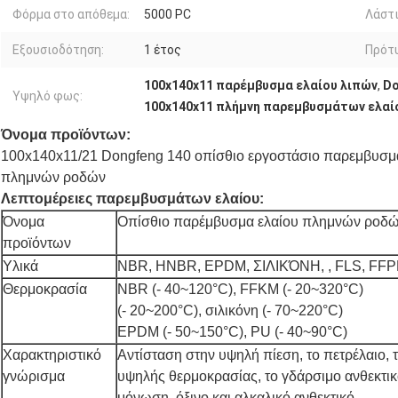
Φόρμα στο απόθεμα:
5000 PC
Λάστι
Εξουσιοδότηση:
1 έτος
Πρότ
100x140x11 παρέμβυσμα ελαίου λιπών
,
Do
Υψηλό φως:
100x140x11 πλήμνη παρεμβυσμάτων ελαί
Όνομα προϊόντων:
100x140x11/21 Dongfeng 140 οπίσθιο εργοστάσιο παρεμβυσ
πλημνών ροδών
Λεπτομέρειες παρεμβυσμάτων ελαίου:
Όνομα
Οπίσθιο παρέμβυσμα ελαίου πλημνών ροδ
προϊόντων
Υλικά
NBR, HNBR, EPDM, ΣΙΛΙΚΌΝΗ, , FLS, FF
Θερμοκρασία
NBR (- 40~120°C), FFKM (- 20~320°C)
(- 20~200°C), σιλικόνη (- 70~220°C)
EPDM (- 50~150°C), PU (- 40~90°C)
Χαρακτηριστικό
Αντίσταση στην υψηλή πίεση, το πετρέλαιο, τ
γνώρισμα
υψηλής θερμοκρασίας, το γδάρσιμο ανθεκτικο
μόνωση, όξινο και αλκαλικό ανθεκτικό