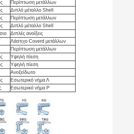
ος
Περίπτωση μετάλλων
ος
Διπλό μέταλλο Shell
ος
Περίπτωση μετάλλων
ος
Διπλό μέταλλο Shell
σιο
Διπλές ανοίξεις
ς
Λάστιχο Coverd μετάλλων
ς
Περίπτωση μετάλλων
ος
Υψηλή πίεση
ος
Υψηλή πίεση
ς
Ανοξείδωτο
ος
Εσωτερικό νήμα Λ
ς
Εσωτερικό νήμα Ρ