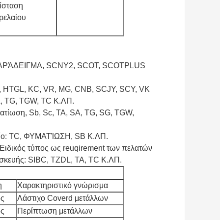
ίσταση
ρελαίου
Α ΠΑΡΆΔΕΙΓΜΑ, SCNY2, SCOT, SCOTPLUS
HTGL, KC, VR, MG, CNB, SCJY, SCY, VK
L, TG, TGW, TC Κ.ΛΠ.
ατίωση, Sb, Sc, TA, SA, TG, SG, TGW,
λείο: TC, ΦΥΜΑΤΊΩΣΗ, SB Κ.ΛΠ.
 Ειδικός τύπος ως reuqirement των πελατών
σκευής: SIBC, TZDL, TA, TC Κ.ΛΠ.
η
Χαρακτηριστικό γνώρισμα
ος
Λάστιχο Coverd μετάλλων
ος
Περίπτωση μετάλλων