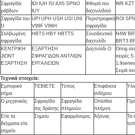
Σφραγίδα
IDI IUH ISI IUIS SPNO
Φθορά του
WR KZT
ράβδων
IUY
δαχτυλιδιού
Σφραγίδα του
UPI UPH USH USI UNI
Περιστροφική
ROI SPN
U
V99F V96H
σφραγίδα
Στιλβωμένη
HBTS HBY HBTTS
Συνοδευτικό
N4W BR
σφραγίδα
δαχτυλίδι
BRT3 B
ΚΕΝΤΡΙΚΗ
ΕΞΑΡΤΗΣΗ
Δαχτυλίδι Ο
Oring σε
JIONT
ΣΦΡΑΓΙΔΩΝ ΑΝΤΛΙΩΝ
σειρές S
ΕΞΆΡΤΗΣΗ
ΕΡΓΑΛΕΙΩΝ
1.9serie
Σειρά σε
Τεχνικά στοιχεία:
Εμπορικό
TEBIETE
Τύπος
Επιφάνεια
Υλι
σήμα
σιδήρου
Ο μηχανικός
Σφραγίδα
Σφραγίδα
Οπίσθια
Πρ
της δράσης
πλημνών
πλήμνη
Είτε τα
Σημείο
Εφαρμόσιμος
Άξονας
Τα 
δείγματα είτε
τυπ
σημείο