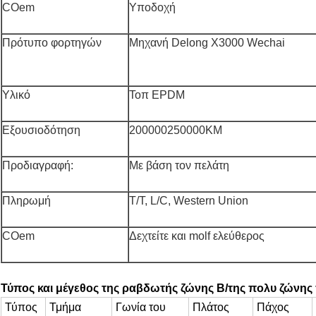
COem
Υποδοχή
Πρότυπο φορτηγών
Μηχανή Delong X3000 Wechai
Υλικό
Τοπ EPDM
Εξουσιοδότηση
200000250000KM
Προδιαγραφή:
Με βάση τον πελάτη
Πληρωμή
T/T, L/C, Western Union
COem
Δεχτείτε και molf ελεύθερος
Τύπος και μέγεθος
της ραβδωτής ζώνης Β/της πολυ ζώνης
Τύπος
Τμήμα
Γωνία του
Πλάτος
Πάχος