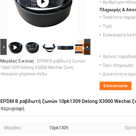
Αριθμό μοντέλου
Πληρωμής & Αποσ
Ποσότητα παραγγ
Τιμή:
Συσκευασία λεπτ
Χρόνος παράδοσ
Μεγάλες Εικόνας :
EPDM Β ραβδωτή ζωνών
Όροι πληρωμής:
10pk1309 Delong X3000 Wechai ζώνη
πλευρών μηχανών πολυ
Δυνατότητα προ
Επικοινωνία
EPDM Β ραβδωτή ζωνών 10pk1309 Delong X3000 Wechai ζ
περιγραφή
Μέγεθος:
10pk1309
Πρότ