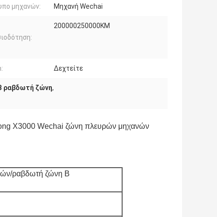
υπο μηχανών:
Μηχανή Wechai
200000250000KM
ιοδότηση:
:
Δεχτείτε
 Β ραβδωτή ζώνη
,
ong X3000 Wechai ζώνη πλευρών μηχανών
ρών/ραβδωτή ζώνη Β