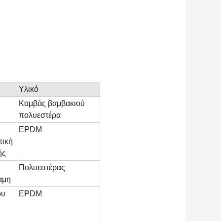
Υλικό
Καμβάς βαμβακιού
πολυεστέρα
EPDM
τική
ής
Πολυεστέρας
αμη
ου
EPDM