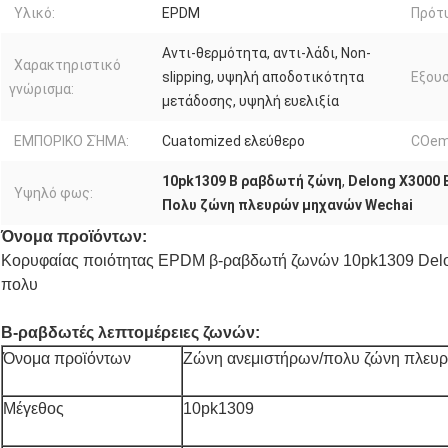
Υλικό:
EPDM
Πρότ
Αντι-θερμότητα, αντι-λάδι, Non-
Χαρακτηριστικό
slipping, υψηλή αποδοτικότητα
Εξουσ
γνώρισμα:
μετάδοσης, υψηλή ευελιξία
ΕΜΠΟΡΙΚΟ ΣΉΜΑ:
Cuatomized ελεύθερο
COem
10pk1309 Β ραβδωτή ζώνη
,
Delong X3000
Υψηλό φως:
Πολυ ζώνη πλευρών μηχανών Wechai
Όνομα προϊόντων:
Κορυφαίας ποιότητας EPDM β-ραβδωτή ζωνών 10pk1309 Del
πολυ
Β-ραβδωτές λεπτομέρειες ζωνών:
Όνομα προϊόντων
Ζώνη ανεμιστήρων/πολυ ζώνη πλευ
Μέγεθος
10pk1309