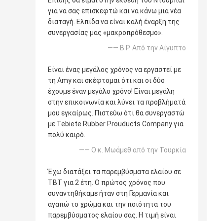
Επίσης θα είμαι στην έκθεση του Ντουμπάι
για να σας επισκεφτώ και να κάνω μια νέα
διαταγή. Ελπίδα να είναι καλή έναρξη της
συνεργασίας μας «μακροπρόθεσμο».
—— B.P. Από την Αίγυπτο
Είναι ένας μεγάλος χρόνος να εργαστεί με
τη Amy και σκέφτομαι ότι και οι δύο
έχουμε έναν μεγάλο χρόνο! Είναι μεγάλη
στην επικοινωνία και λύνει τα προβλήματά
μου εγκαίρως. Πιστεύω ότι θα συνεργαστώ
με Tebiete Rubber Prouducts Company για
πολύ καιρό.
—— Ο κ. Μωάμεθ από την Τουρκία
Έχω διατάξει τα παρεμβύσματα ελαίου σε
TBT για 2 έτη. Ο πρώτος χρόνος που
συναντηθήκαμε ήταν στη Γερμανία και
αγαπώ το χρώμα και την ποιότητα του
παρεμβύσματος ελαίου σας. Η τιμή είναι