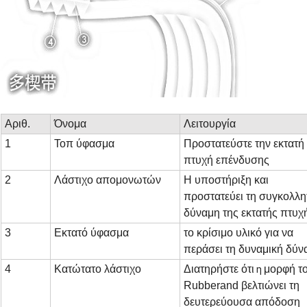
Αριθ.
Όνομα
Λειτουργία
1
Τοπ ύφασμα
Προστατεύστε την εκτατή
πτυχή επένδυσης
2
Λάστιχο απομονωτών
Η υποστήριξη και
προστατεύει τη συγκολλη
δύναμη της εκτατής πτυχ
3
Εκτατό ύφασμα
το κρίσιμο υλικό για να
περάσει τη δυναμική δύν
4
Κατώτατο λάστιχο
Διατηρήστε ότι
μορφή τ
η
Rubberand
βελτιώνει τη
δευτερεύουσα απόδοση