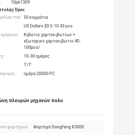
:
10pk1309
τολής Όροι:
ελίας min:
50 κομμάτια
US Dollars $0.5-10.43 pcs
ομέρειες:
Κιβώτιο χαρτοκιβωτίων +
εξωτερικό χαρτοκιβώτιο 40-
100pcs/
ης:
10-30 ημέρες
T/T
σφοράς:
ημέρα 20000 PC
ώνη πλευρών μηχανών πολυ
υπο φορτηγών:
Φορτηγό Dongfeng X3000