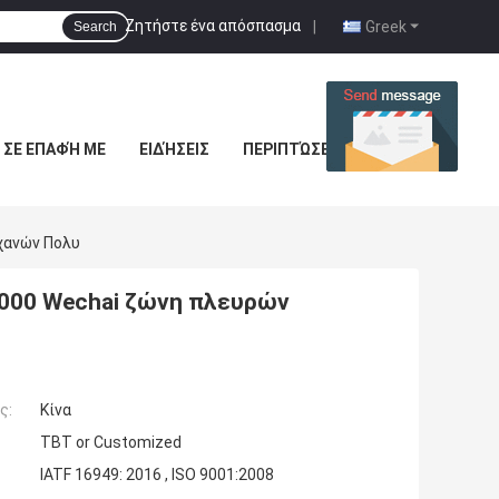
Ζητήστε ένα απόσπασμα
|
Greek
Search
 ΣΕ ΕΠΑΦΉ ΜΕ
ΕΙΔΉΣΕΙΣ
ΠΕΡΙΠΤΏΣΕΙΣ
χανών Πολυ
000 Wechai ζώνη πλευρών
ς:
Κίνα
TBT or Customized
IATF 16949: 2016 , ISO 9001:2008