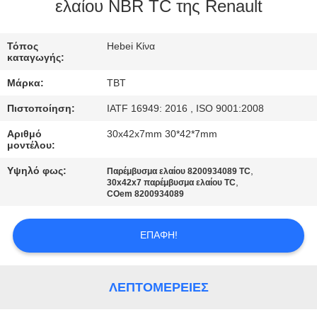
ΈΛΕΓΧΟΣ
ελαίου NBR TC της Renault
ΜΑΣ
Τόπος
Hebei Κίνα
καταγωγής:
ΕΛΆΤΕ
Μάρκα:
TBT
ΣΕ
Πιστοποίηση:
IATF 16949: 2016 , ISO 9001:2008
ΕΠΑΦΉ
Αριθμό
30x42x7mm 30*42*7mm
ΜΕ
μοντέλου:
Υψηλό φως:
,
Παρέμβυσμα ελαίου 8200934089 TC
,
ΕΙΔΉΣΕΙΣ
30x42x7 παρέμβυσμα ελαίου TC
COem 8200934089
ΠΕΡΙΠΤΏΣΕΙΣ
ΕΠΑΦΉ!
SITEMAP
ΛΕΠΤΟΜΈΡΕΙΕΣ