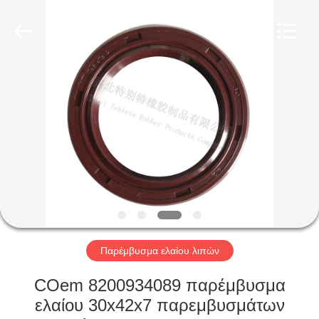
Rubber
Product
Co.,
Ltd..
All
Rights
Reserved.
Developed
ΣΠΊΤΙ
by
ECER
ΠΡΟΪΌΝΤΑ
ΠΕΡΊΠΟΥ
ΕΜΕΊΣ
ΓΎΡΟΣ
ΕΡΓΟΣΤΑΣΊΩΝ
Παρέμβυσμα ελαίου λιπών
COem 8200934089 παρέμβυσμα
ΠΟΙΟΤΙΚΌΣ
ελαίου 30x42x7 παρεμβυσμάτων