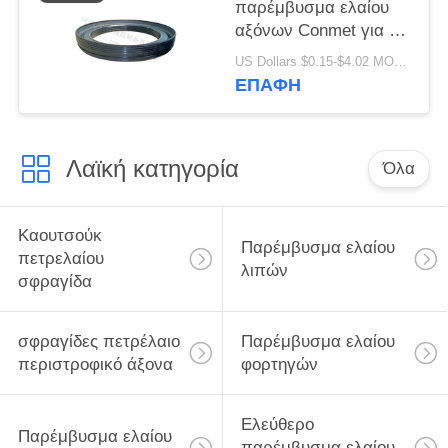
Conmet
παρέμβυσμα ελαίου
αξόνων Conmet για το
φορτηγό και το
US Dollars $0.15-$4.02 MOQ:20 τεμάχια
φορτηγό
ΕΠΑΦΉ
133.36x187.5x24
Dongfeng της VOLVO
Λαϊκή κατηγορία
Όλα
Καουτσούκ
Παρέμβυσμα ελαίου
πετρελαίου
λιπών
σφραγίδα
σφραγίδες πετρέλαιο
Παρέμβυσμα ελαίου
περιστροφικό άξονα
φορτηγών
Ελεύθερο
Παρέμβυσμα ελαίου
παρέμβυσμα ελαίου