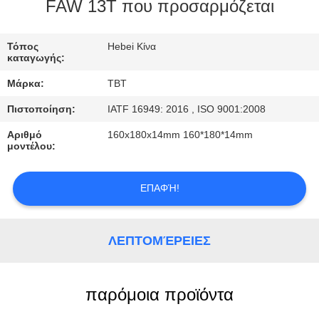
ΈΛΕΓΧΟΣ
FAW 13T που προσαρμόζεται
ΜΑΣ
Τόπος
Hebei Κίνα
καταγωγής:
ΕΛΆΤΕ
Μάρκα:
TBT
ΣΕ
Πιστοποίηση:
IATF 16949: 2016 , ISO 9001:2008
ΕΠΑΦΉ
Αριθμό
160x180x14mm 160*180*14mm
ΜΕ
μοντέλου:
ΕΙΔΉΣΕΙΣ
ΕΠΑΦΉ!
ΠΕΡΙΠΤΏΣΕΙΣ
ΛΕΠΤΟΜΈΡΕΙΕΣ
παρόμοια προϊόντα