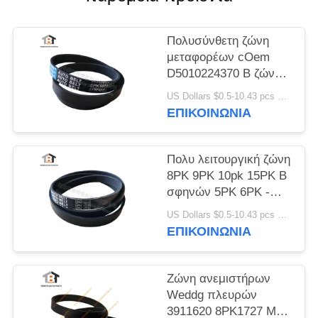
Πολυσύνθετη ζώνη
μεταφορέων cOem
D5010224370 Β ζώνη
5pk1071
US Dollars $0.5-10.43 pcs MOQ:50 κομμάτια
ΕΠΙΚΟΙΝΩΝΙΑ
Πολυ λειτουργική ζώνη
8PK 9PK 10pk 15PK Β
σφηνών 5PK 6PK -
ζώνη
US Dollars $0.5-10.43 pcs MOQ:50 κομμάτια
ΕΠΙΚΟΙΝΩΝΙΑ
Ζώνη ανεμιστήρων
Weddg πλευρών
3911620 8PK1727 Muti