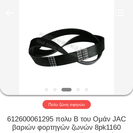
σφραγίδα
προμηθευτής.
Copyright
©
2019
-
2023
rubberoil-
ΣΠΊΤΙ
seal.com.
All
Rights
Reserved.
ΠΡΟΪΌΝΤΑ
ΠΕΡΊΠΟΥ
ΕΜΕΊΣ
ΓΎΡΟΣ
ΕΡΓΟΣΤΑΣΊΩΝ
Πολυ ζώνη σφηνών
612600061295 πολυ Β του Ομάν JAC
ΠΟΙΟΤΙΚΌΣ
βαριών φορτηγών ζωνών 8pk1160