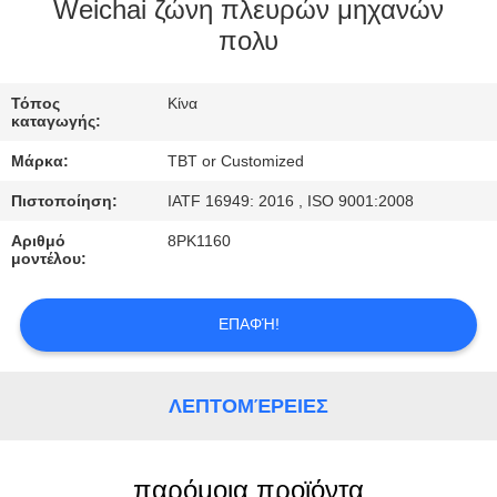
ΈΛΕΓΧΟΣ
Weichai ζώνη πλευρών μηχανών
πολυ
ΜΑΣ
Τόπος
Κίνα
ΕΛΆΤΕ
καταγωγής:
ΣΕ
Μάρκα:
TBT or Customized
ΕΠΑΦΉ
Πιστοποίηση:
IATF 16949: 2016 , ISO 9001:2008
ΜΕ
Αριθμό
8PK1160
μοντέλου:
ΕΙΔΉΣΕΙΣ
ΕΠΑΦΉ!
ΠΕΡΙΠΤΏΣΕΙΣ
ΛΕΠΤΟΜΈΡΕΙΕΣ
παρόμοια προϊόντα