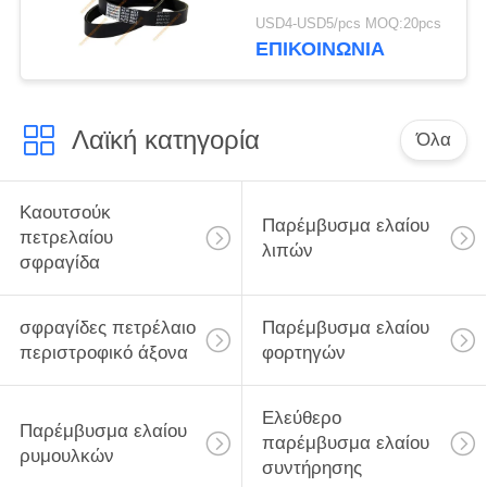
για την β-ζώνη 8PK
USD4-USD5/pcs MOQ:20pcs
μηχανών της Cummins
ΕΠΙΚΟΙΝΩΝΙΑ
Λαϊκή κατηγορία
Όλα
Καουτσούκ
Παρέμβυσμα ελαίου
πετρελαίου
λιπών
σφραγίδα
σφραγίδες πετρέλαιο
Παρέμβυσμα ελαίου
περιστροφικό άξονα
φορτηγών
Ελεύθερο
Παρέμβυσμα ελαίου
παρέμβυσμα ελαίου
ρυμουλκών
συντήρησης