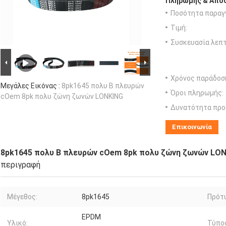
Πληρωμής & Αποσ
Ποσότητα παραγγ
Τιμή:
Συσκευασία λεπτ
Χρόνος παράδοσ
Μεγάλες Εικόνας :
8pk1645 πολυ Β πλευρών
Όροι πληρωμής:
cOem 8pk πολυ ζώνη ζωνών LONKING
Δυνατότητα προ
Επικοινωνία
8pk1645 πολυ Β πλευρών cOem 8pk πολυ ζώνη ζωνών LO
περιγραφή
Μέγεθος:
8pk1645
Πρότ
EPDM
Υλικό:
Τύπο