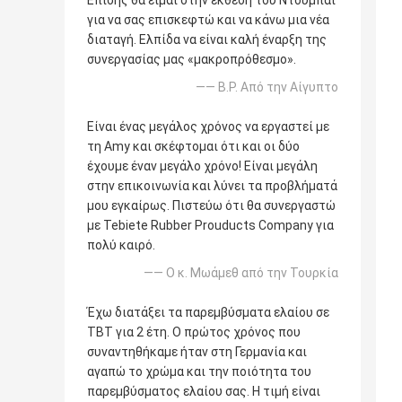
Επίσης θα είμαι στην έκθεση του Ντουμπάι
για να σας επισκεφτώ και να κάνω μια νέα
διαταγή. Ελπίδα να είναι καλή έναρξη της
συνεργασίας μας «μακροπρόθεσμο».
—— B.P. Από την Αίγυπτο
Είναι ένας μεγάλος χρόνος να εργαστεί με
τη Amy και σκέφτομαι ότι και οι δύο
έχουμε έναν μεγάλο χρόνο! Είναι μεγάλη
στην επικοινωνία και λύνει τα προβλήματά
μου εγκαίρως. Πιστεύω ότι θα συνεργαστώ
με Tebiete Rubber Prouducts Company για
πολύ καιρό.
—— Ο κ. Μωάμεθ από την Τουρκία
Έχω διατάξει τα παρεμβύσματα ελαίου σε
TBT για 2 έτη. Ο πρώτος χρόνος που
συναντηθήκαμε ήταν στη Γερμανία και
αγαπώ το χρώμα και την ποιότητα του
παρεμβύσματος ελαίου σας. Η τιμή είναι