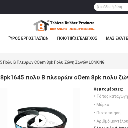
ΓΎΡΟΣ ΕΡΓΟΣΤΑΣΊΩΝ
ΠΟΙΟΤΙΚΌΣ ΈΛΕΓΧΟΣ
ΜΑΣ ΕΛΆΤΕ
5 Πολυ Β Πλευρών COem 8pk Πολυ Ζώνη Ζωνών LONKING
8pk1645 πολυ Β πλευρών cOem 8pk πολυ ζ
Λεπτομέρειες:
Τόπος καταγωγή
Μάρκα:
Πιστοποίηση:
Αριθμό μοντέλου