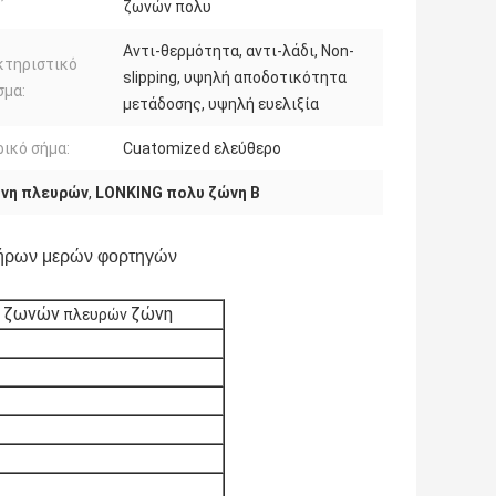
ζωνών πολυ
Αντι-θερμότητα, αντι-λάδι, Non-
κτηριστικό
slipping, υψηλή αποδοτικότητα
σμα:
μετάδοσης, υψηλή ευελιξία
ικό σήμα:
Cuatomized ελεύθερο
ώνη πλευρών
,
LONKING πολυ ζώνη Β
τήρων μερών φορτηγών
V ζωνών
ζώνη
πλευρών