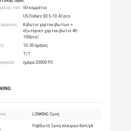
τολής Όροι:
ελίας min:
50 κομμάτια
US Dollars $0.5-10.43 pcs
ομέρειες:
Κιβώτιο χαρτοκιβωτίων +
εξωτερικό χαρτοκιβώτιο 40-
100pcs/
ης:
10-30 ημέρες
T/T
σφοράς:
ημέρα 20000 PC
NKING
υπο:
LONKING ζώνη
Ραβδωτή ζώνη πλευρών Belt/pk
ς: