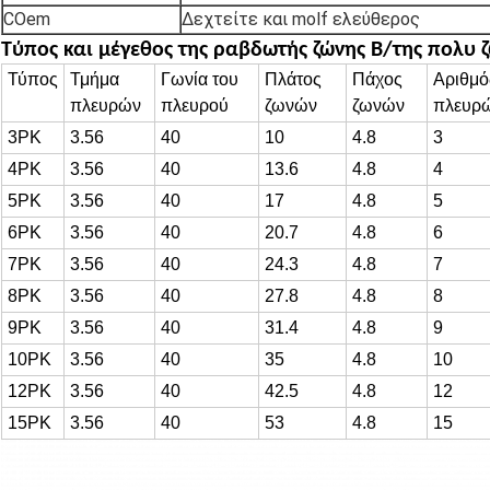
COem
Δεχτείτε και molf ελεύθερος
Τύπος και μέγεθος
της ραβδωτής ζώνης Β/της πολυ 
Τύπος
Τμήμα
Γωνία του
Πλάτος
Πάχος
Αριθμό
πλευρών
πλευρού
ζωνών
ζωνών
πλευρ
3PK
3.56
40
10
4.8
3
4PK
3.56
40
13.6
4.8
4
5PK
3.56
40
17
4.8
5
6PK
3.56
40
20.7
4.8
6
7PK
3.56
40
24.3
4.8
7
8PK
3.56
40
27.8
4.8
8
9PK
3.56
40
31.4
4.8
9
10PK
3.56
40
35
4.8
10
12PK
3.56
40
42.5
4.8
12
15PK
3.56
40
53
4.8
15