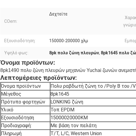
Δεχτείτε
Χαρα
COem:
γνώρι
Εξουσιοδότηση:
150000-200000 χλμ
Εμπορ
Υψηλό φως:
8pk πολυ ζώνη πλευρών
,
8pk1645 πολυ ζ
Όνομα προϊόντων:
8pk1490 πολυ ζώνη πλευρών μηχανών Yuchai ζωνών ανεμισ
Λεπτομέρειες προϊόντων:
Όνομα προϊόντων
Πολυ
ραβδωτή ζώνη το /Poly Β του /
Μέγεθος
8pk1645
Πρότυπο φορτηγών
LONKING ζώνη
Υλικό
Τοπ EPDM
Εξουσιοδότηση
15000020000KM
Προδιαγραφή:
Με βάση τον πελάτη
Πληρωμή
T/T, L/C, Western Union