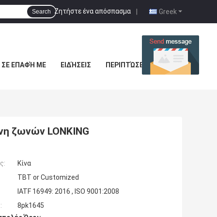
Ζητήστε ένα απόσπασμα
|
Greek
Search
 ΣΕ ΕΠΑΦΉ ΜΕ
ΕΙΔΉΣΕΙΣ
ΠΕΡΙΠΤΏΣΕΙΣ
ώνη ζωνών LONKING
ς:
Κίνα
TBT or Customized
IATF 16949: 2016 , ISO 9001:2008
:
8pk1645