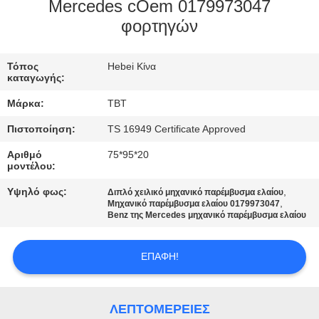
ΈΛΕΓΧΟΣ
Mercedes cOem 0179973047
φορτηγών
ΜΑΣ
Τόπος
Hebei Κίνα
ΕΛΆΤΕ
καταγωγής:
ΣΕ
Μάρκα:
TBT
ΕΠΑΦΉ
Πιστοποίηση:
TS 16949 Certificate Approved
ΜΕ
Αριθμό
75*95*20
μοντέλου:
ΕΙΔΉΣΕΙΣ
Υψηλό φως:
,
Διπλό χειλικό μηχανικό παρέμβυσμα ελαίου
,
Μηχανικό παρέμβυσμα ελαίου 0179973047
Benz της Mercedes μηχανικό παρέμβυσμα ελαίου
ΠΕΡΙΠΤΏΣΕΙΣ
ΕΠΑΦΉ!
SITEMAP
ΛΕΠΤΟΜΈΡΕΙΕΣ