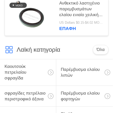
εσωτερικό
Ανθεκτικό λαστιχένιο
περιστροφικό
παρεμβυσμάτων
παρέμβυσμα ελαίου
ελαίου ενιαίο χειλικής
φυματίωσης τύπων
US Dollars $0.15-$4.02 MOQ:20pcs
ποιοτικό υλικό
ΕΠΑΦΉ
80x100x10mm
παρεμβυσμάτων
ελαίου υψηλό
Λαϊκή κατηγορία
Όλα
Καουτσούκ
Παρέμβυσμα ελαίου
πετρελαίου
λιπών
σφραγίδα
σφραγίδες πετρέλαιο
Παρέμβυσμα ελαίου
περιστροφικό άξονα
φορτηγών