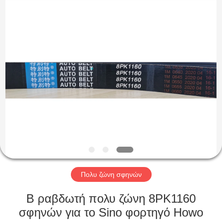
Rubber
Product
Co.,
Ltd..
All
Rights
Reserved.
Developed
ΣΠΊΤΙ
by
ECER
ΠΡΟΪΌΝΤΑ
ΠΕΡΊΠΟΥ
ΕΜΕΊΣ
ΓΎΡΟΣ
ΕΡΓΟΣΤΑΣΊΩΝ
Πολυ ζώνη σφηνών
Β ραβδωτή πολυ ζώνη 8PK1160
ΠΟΙΟΤΙΚΌΣ
σφηνών για το Sino φορτηγό Howo