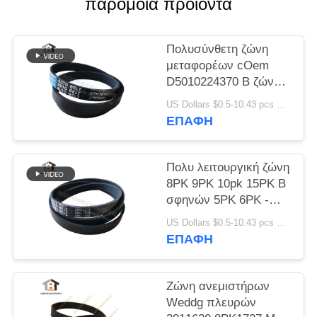
PRIVACY
παρόμοια προϊόντα
POLICY
Πολυσύνθετη ζώνη
μεταφορέων cOem
D5010224370 Β ζώνη
5pk1071
US Dollars $0.5-10.43 pcs MOQ:50 κομμάτια
ΕΠΑΦΉ
Πολυ λειτουργική ζώνη
8PK 9PK 10pk 15PK Β
σφηνών 5PK 6PK -
ζώνη
US Dollars $0.5-10.43 pcs MOQ:50 κομμάτια
ΕΠΑΦΉ
Ζώνη ανεμιστήρων
Weddg πλευρών