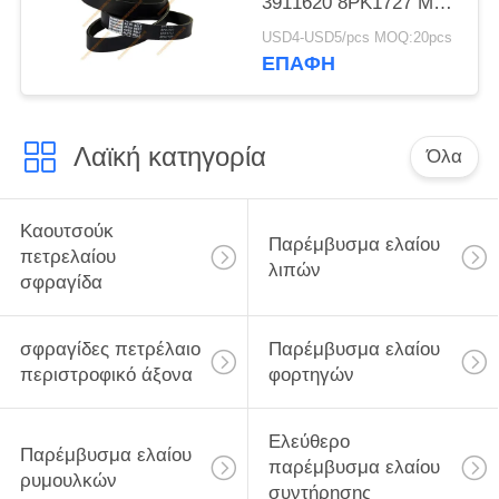
3911620 8PK1727 Muti
για την β-ζώνη 8PK
USD4-USD5/pcs MOQ:20pcs
μηχανών της Cummins
ΕΠΑΦΉ
Λαϊκή κατηγορία
Όλα
Καουτσούκ
Παρέμβυσμα ελαίου
πετρελαίου
λιπών
σφραγίδα
σφραγίδες πετρέλαιο
Παρέμβυσμα ελαίου
περιστροφικό άξονα
φορτηγών
Ελεύθερο
Παρέμβυσμα ελαίου
παρέμβυσμα ελαίου
ρυμουλκών
συντήρησης