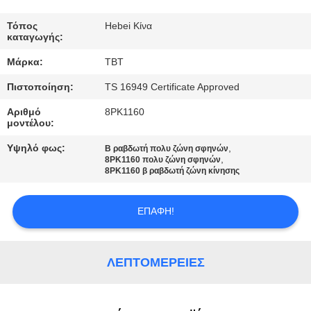
ΈΛΕΓΧΟΣ
Τόπος
Hebei Κίνα
καταγωγής:
ΜΑΣ
Μάρκα:
TBT
ΕΛΆΤΕ
Πιστοποίηση:
TS 16949 Certificate Approved
ΣΕ
Αριθμό
8PK1160
ΕΠΑΦΉ
μοντέλου:
ΜΕ
Υψηλό φως:
,
Β ραβδωτή πολυ ζώνη σφηνών
,
8PK1160 πολυ ζώνη σφηνών
8PK1160 β ραβδωτή ζώνη κίνησης
ΕΙΔΉΣΕΙΣ
ΕΠΑΦΉ!
ΠΕΡΙΠΤΏΣΕΙΣ
ΛΕΠΤΟΜΈΡΕΙΕΣ
SITEMAP