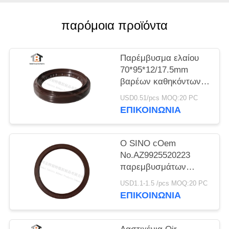
παρόμοια προϊόντα
Παρέμβυσμα ελαίου
70*95*12/17.5mm
βαρέων καθηκόντων
άξονας NBR
USD0.51/pcs MOQ:20 PC
70x95x12/17.5mm
ΕΠΙΚΟΙΝΩΝΙΑ
φορτηγών Dongfeng
φορτηγών
Ο SINO cOem
No.AZ9925520223
παρεμβυσμάτων
ελαίου άξονων
USD1.1-1.5 /pcs MOQ:20 PC
ισορροπίας HOWO
ΕΠΙΚΟΙΝΩΝΙΑ
ταξινομεί το λάστιχο
160*194*10.5mm