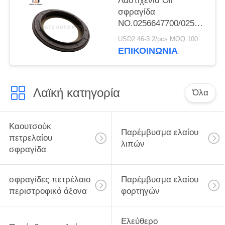
Λαστιχένια Oir
σφραγίδα
NO.0256647700/025664680
cOem για τον άξονα
USD2.46-3.2/pcs MOQ:1000 PC
117.5*158*17.8 χιλ.
ΕΠΙΚΟΙΝΩΝΙΑ
BPW για το φορτηγό
Λαϊκή κατηγορία
Όλα
Καουτσούκ
Παρέμβυσμα ελαίου
πετρελαίου
λιπών
σφραγίδα
σφραγίδες πετρέλαιο
Παρέμβυσμα ελαίου
περιστροφικό άξονα
φορτηγών
Ελεύθερο