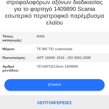
ΈΛΕΓΧΟΣ
στροφαλοφόρων αξόνων διαδικασίας
για το φορτηγό 1409890 Scania
εσωτερικό περιστροφικό παρέμβυσμα
ΜΑΣ
ελαίου
ΕΛΆΤΕ
ΣΕ
Τόπος
ΚΙΝΑ
ΕΠΑΦΉ
καταγωγής:
ΜΕ
Μάρκα:
TE BIE TE/ customized
Πιστοποίηση:
IATF 16949: 2016 , ISO 9001:2008
ΕΙΔΉΣΕΙΣ
Αριθμό
75*100*10/13mm 1409890
μοντέλου:
ΠΕΡΙΠΤΏΣΕΙΣ
ΕΠΑΦΉ!
ΛΕΠΤΟΜΈΡΕΙΕΣ