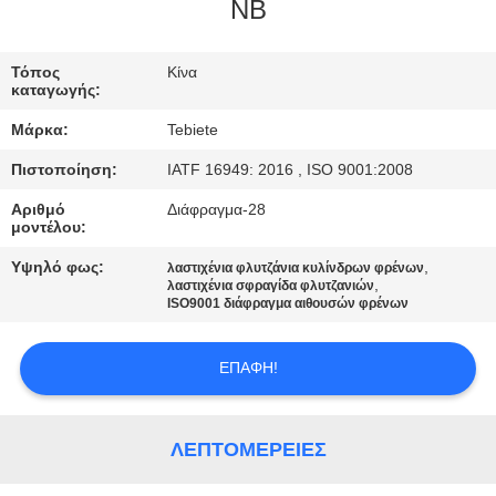
ΈΛΕΓΧΟΣ
NB
ΜΑΣ
Τόπος
Κίνα
καταγωγής:
ΕΛΆΤΕ
Μάρκα:
Tebiete
ΣΕ
Πιστοποίηση:
IATF 16949: 2016 , ISO 9001:2008
ΕΠΑΦΉ
Αριθμό
Διάφραγμα-28
ΜΕ
μοντέλου:
Υψηλό φως:
,
λαστιχένια φλυτζάνια κυλίνδρων φρένων
,
ΕΙΔΉΣΕΙΣ
λαστιχένια σφραγίδα φλυτζανιών
ISO9001 διάφραγμα αιθουσών φρένων
ΠΕΡΙΠΤΏΣΕΙΣ
ΕΠΑΦΉ!
SITEMAP
ΛΕΠΤΟΜΈΡΕΙΕΣ