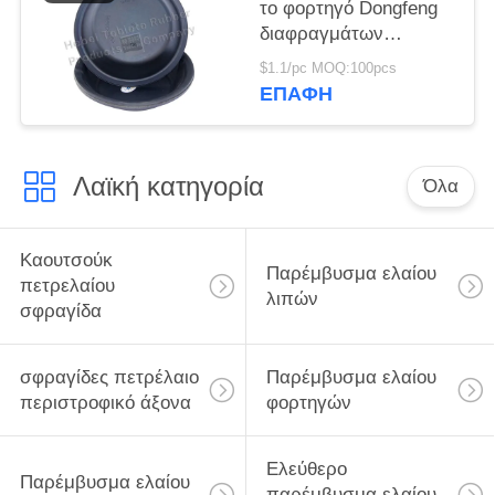
το φορτηγό Dongfeng
διαφραγμάτων
αιθουσών 30 φρένων
$1.1/pc MOQ:100pcs
ΕΠΑΦΉ
Λαϊκή κατηγορία
Όλα
Καουτσούκ
Παρέμβυσμα ελαίου
πετρελαίου
λιπών
σφραγίδα
σφραγίδες πετρέλαιο
Παρέμβυσμα ελαίου
περιστροφικό άξονα
φορτηγών
Ελεύθερο
Παρέμβυσμα ελαίου
παρέμβυσμα ελαίου