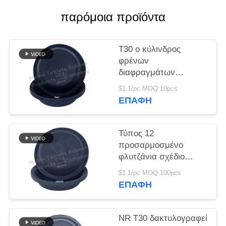
PRIVACY
παρόμοια προϊόντα
POLICY
T30 ο κύλινδρος
φρένων
διαφραγμάτων
αιθουσών φρένων
$1.1/pc MOQ:10pcs
ρυμουλκών φορτηγών
ΕΠΑΦΉ
κοιλαίνει το βαθύ τύπο
Τύπος 12
προσαρμοσμένο
φλυτζάνια σχέδιο
κυλίνδρων φρένων
$1.1/pc MOQ:100pcs
διαφραγμάτων
ΕΠΑΦΉ
αιθουσών αεροφρένων
NR T30 δακτυλογραφεί