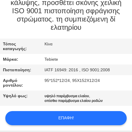
ΈΛΕΓΧΟΣ
κάλυψης, προσθέτει σκόνης χειλική
ISO 9001 πιστοποίηση σφράγισης
στρώματος. τη συμπιεζόμενη δί
ΜΑΣ
ελατηρίου
ΕΛΆΤΕ
ΣΕ
Τόπος
Κίνα
ΕΠΑΦΉ
καταγωγής:
ΜΕ
Μάρκα:
Tebiete
Πιστοποίηση:
IATF 16949: 2016 , ISO 9001:2008
ΕΙΔΉΣΕΙΣ
Αριθμό
95*152*12/24, 95X152X12/24
μοντέλου:
ΠΕΡΙΠΤΏΣΕΙΣ
Υψηλό φως:
,
υψηλό παρέμβυσμα ελαίου
οπίσθιο παρέμβυσμα ελαίου ροδών
SITEMAP
ΕΠΑΦΉ!