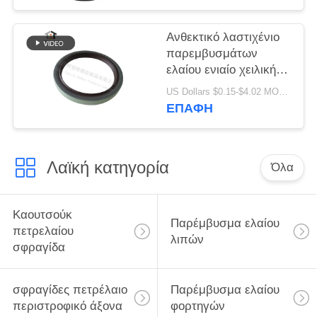
1409890 Scania
εσωτερικό
Ανθεκτικό λαστιχένιο
περιστροφικό
παρεμβυσμάτων
παρέμβυσμα ελαίου
ελαίου ενιαίο χειλικής
φυματίωσης τύπων
US Dollars $0.15-$4.02 MOQ:20pcs
ποιοτικό υλικό
ΕΠΑΦΉ
80x100x10mm
παρεμβυσμάτων
ελαίου υψηλό
Λαϊκή κατηγορία
Όλα
Καουτσούκ
Παρέμβυσμα ελαίου
πετρελαίου
λιπών
σφραγίδα
σφραγίδες πετρέλαιο
Παρέμβυσμα ελαίου
περιστροφικό άξονα
φορτηγών