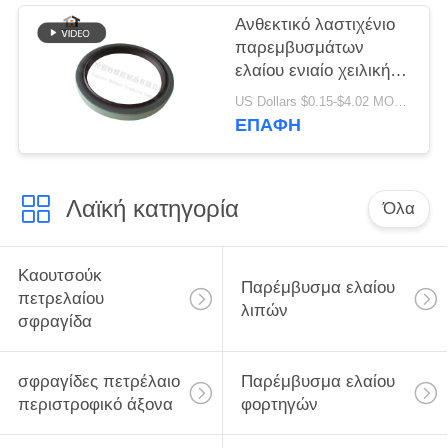
εσωτερικό
Ανθεκτικό λαστιχένιο
περιστροφικό
παρεμβυσμάτων
παρέμβυσμα ελαίου
ελαίου ενιαίο χειλικής
φυματίωσης τύπων
US Dollars $0.15-$4.02 MOQ:20pcs
ποιοτικό υλικό
ΕΠΑΦΉ
80x100x10mm
παρεμβυσμάτων
ελαίου υψηλό
Λαϊκή κατηγορία
Όλα
Καουτσούκ
Παρέμβυσμα ελαίου
πετρελαίου
λιπών
σφραγίδα
σφραγίδες πετρέλαιο
Παρέμβυσμα ελαίου
περιστροφικό άξονα
φορτηγών