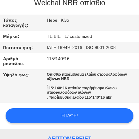
ΈΛΕΓΧΟΣ
Weichai NBR οπίσθιο
ΜΑΣ
Τόπος
Hebei, Κίνα
καταγωγής:
ΕΛΆΤΕ
Μάρκα:
TE BIE TE/ customized
ΣΕ
Πιστοποίηση:
IATF 16949: 2016 , ISO 9001:2008
ΕΠΑΦΉ
Αριθμό
115*140*16
ΜΕ
μοντέλου:
Υψηλό φως:
Οπίσθιο παρέμβυσμα ελαίου στροφαλοφόρων
αξόνων NBR
ΕΙΔΉΣΕΙΣ
,
115*140*16 οπίσθιο παρέμβυσμα ελαίου
στροφαλοφόρων αξόνων
,
παρέμβυσμα ελαίου 115*140*16 nbr
ΠΕΡΙΠΤΏΣΕΙΣ
ΕΠΑΦΉ!
SITEMAP
ΛΕΠΤΟΜΈΡΕΙΕΣ