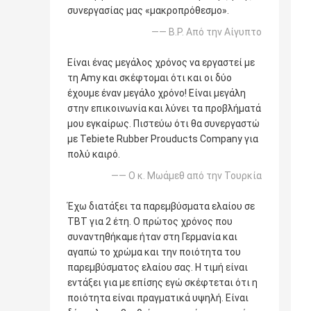
συνεργασίας μας «μακροπρόθεσμο».
—— B.P. Από την Αίγυπτο
Είναι ένας μεγάλος χρόνος να εργαστεί με
τη Amy και σκέφτομαι ότι και οι δύο
έχουμε έναν μεγάλο χρόνο! Είναι μεγάλη
στην επικοινωνία και λύνει τα προβλήματά
μου εγκαίρως. Πιστεύω ότι θα συνεργαστώ
με Tebiete Rubber Prouducts Company για
πολύ καιρό.
—— Ο κ. Μωάμεθ από την Τουρκία
Έχω διατάξει τα παρεμβύσματα ελαίου σε
TBT για 2 έτη. Ο πρώτος χρόνος που
συναντηθήκαμε ήταν στη Γερμανία και
αγαπώ το χρώμα και την ποιότητα του
παρεμβύσματος ελαίου σας. Η τιμή είναι
εντάξει για με επίσης εγώ σκέφτεται ότι η
ποιότητα είναι πραγματικά υψηλή. Είναι