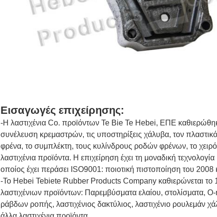
Εισαγωγές επιχείρησης:
-Η λαστιχένια Co. προϊόντων Te Bie Te Hebei, ΕΠΕ καθιερώθηκ
συνέλευση κρεμαστρών, τις υποστηρίξεις χάλυβα, τον πλαστικ
φρένα, το συμπλέκτη, τους κυλίνδρους ροδών φρένων, το χειρόφ
λαστιχένια προϊόντα. Η επιχείρηση έχει τη μοναδική τεχνολογ
οποίος έχει περάσει ISO9001: ποιοτική πιστοποίηση του 2008 
-Το Hebei Tebiete Rubber Products Company καθιερώνεται το
λαστιχένιων προϊόντων: Παρεμβύσματα ελαίου, στολίσματα, O-r
ράβδων ροπής, λαστιχένιος δακτύλιος, λαστιχένιο ρουλεμάν χ
άλλα λαστιχένια προϊόντα.