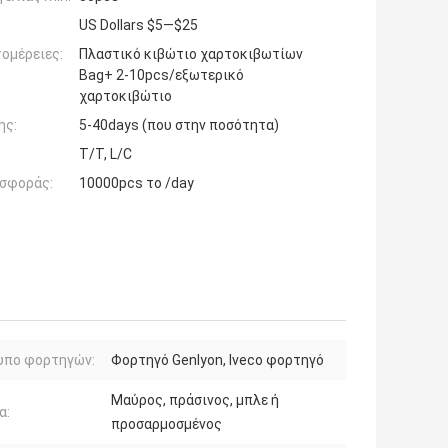
US Dollars $5—$25
ομέρειες:
Πλαστικό κιβώτιο χαρτοκιβωτίων
Bag+ 2-10pcs/εξωτερικό
χαρτοκιβώτιο
ης:
5-40days (που στην ποσότητα)
T/T, L/C
σφοράς:
10000pcs το /day
υπο φορτηγών:
Φορτηγό Genlyon, Iveco φορτηγό
Μαύρος, πράσινος, μπλε ή
α:
προσαρμοσμένος