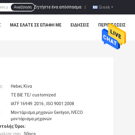
Ζητήστε ένα απόσπασμα
|
Greek
Αναζήτηση
Σ
ΜΑΣ ΕΛΆΤΕ ΣΕ ΕΠΑΦΉ ΜΕ
ΕΙΔΉΣΕΙΣ
ΠΕΡΙΠΤΏΣΕΙΣ
ς:
Hebei, Κίνα
TE BIE TE/ customized
IATF 16949: 2016 , ISO 9001:2008
:
Μοντάρισμα μηχανών Genlyon, IVECO
μοντάρισμα μηχανών
τολής Όροι:
ελίας min:
50pcs