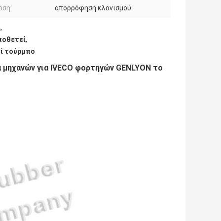
οση:
απορρόφηση κλονισμού
ί
,
ποθετεί
,
εί τούρμπο
α μηχανών για IVECO φορτηγών GENLYON το