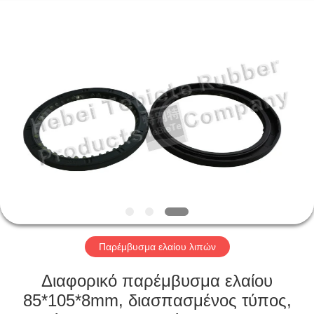
Rubber
Product
Co.,
Ltd..
All
Rights
Reserved.
Developed
ΣΠΊΤΙ
by
ECER
ΠΡΟΪΌΝΤΑ
ΠΕΡΊΠΟΥ
ΕΜΕΊΣ
ΓΎΡΟΣ
ΕΡΓΟΣΤΑΣΊΩΝ
Παρέμβυσμα ελαίου λιπών
Διαφορικό παρέμβυσμα ελαίου
ΠΟΙΟΤΙΚΌΣ
85*105*8mm, διασπασμένος τύπος,