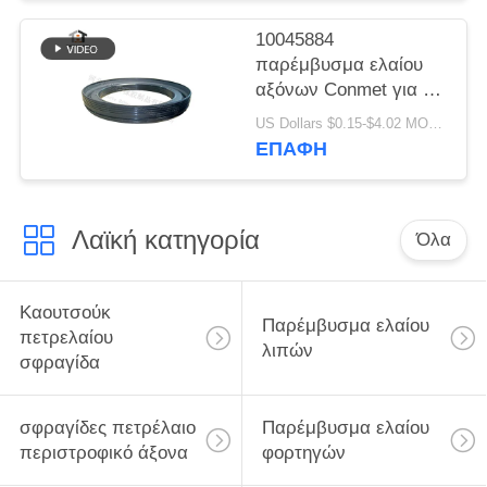
αξόνων
121x160.5x28.5 HNBR
10045884
Conmet
παρέμβυσμα ελαίου
αξόνων Conmet για το
φορτηγό και το
US Dollars $0.15-$4.02 MOQ:20 τεμάχια
φορτηγό
ΕΠΑΦΉ
133.36x187.5x24
Dongfeng της VOLVO
Λαϊκή κατηγορία
Όλα
Καουτσούκ
Παρέμβυσμα ελαίου
πετρελαίου
λιπών
σφραγίδα
σφραγίδες πετρέλαιο
Παρέμβυσμα ελαίου
περιστροφικό άξονα
φορτηγών