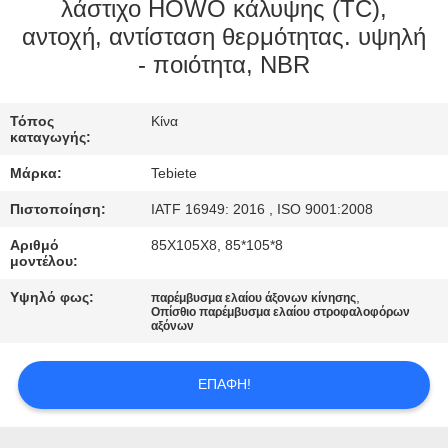
ΈΛΕΓΧΟΣ
λάστιχο HOWO κάλυψης (TC),
αντοχή, αντίσταση θερμότητας. υψηλή
- ποιότητα, NBR
ΜΑΣ
ΕΛΆΤΕ
Τόπος
Κίνα
ΣΕ
καταγωγής:
ΕΠΑΦΉ
Μάρκα:
Tebiete
ΜΕ
Πιστοποίηση:
IATF 16949: 2016 , ISO 9001:2008
Αριθμό
85X105X8, 85*105*8
ΕΙΔΉΣΕΙΣ
μοντέλου:
Υψηλό φως:
,
παρέμβυσμα ελαίου άξονων κίνησης
Οπίσθιο παρέμβυσμα ελαίου στροφαλοφόρων
ΠΕΡΙΠΤΏΣΕΙΣ
αξόνων
SITEMAP
ΕΠΑΦΉ!