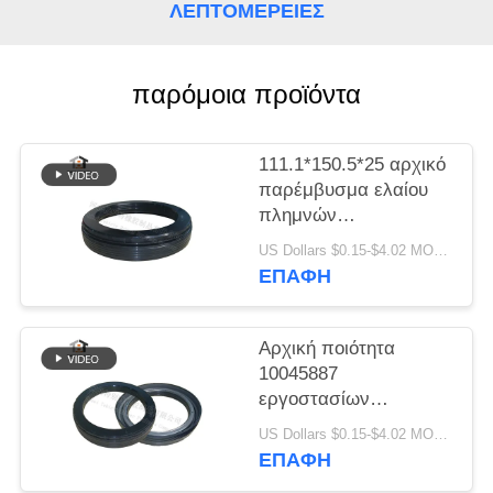
PRIVACY
ΛΕΠΤΟΜΈΡΕΙΕΣ
POLICY
παρόμοια προϊόντα
111.1*150.5*25 αρχικό
παρέμβυσμα ελαίου
πλημνών
εργοστασίων
US Dollars $0.15-$4.02 MOQ:20 τεμάχια
εφαρμόσιμο στον
ΕΠΑΦΉ
άξονα No10045883
Conmet
Αρχική ποιότητα
10045887
εργοστασίων
παρέμβυσμα ελαίου
US Dollars $0.15-$4.02 MOQ:20 τεμάχια
πλημνών ροδών για το
ΕΠΑΦΉ
παρέμβυσμα ελαίου