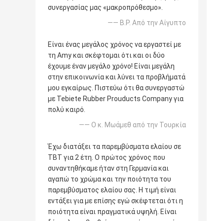
συνεργασίας μας «μακροπρόθεσμο».
—— B.P. Από την Αίγυπτο
Είναι ένας μεγάλος χρόνος να εργαστεί με
τη Amy και σκέφτομαι ότι και οι δύο
έχουμε έναν μεγάλο χρόνο! Είναι μεγάλη
στην επικοινωνία και λύνει τα προβλήματά
μου εγκαίρως. Πιστεύω ότι θα συνεργαστώ
με Tebiete Rubber Prouducts Company για
πολύ καιρό.
—— Ο κ. Μωάμεθ από την Τουρκία
Έχω διατάξει τα παρεμβύσματα ελαίου σε
TBT για 2 έτη. Ο πρώτος χρόνος που
συναντηθήκαμε ήταν στη Γερμανία και
αγαπώ το χρώμα και την ποιότητα του
παρεμβύσματος ελαίου σας. Η τιμή είναι
εντάξει για με επίσης εγώ σκέφτεται ότι η
ποιότητα είναι πραγματικά υψηλή. Είναι