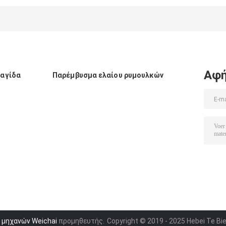
στολισμάτων
κυλίνδρων
στολισμάτων
NBR τηγανιών
μηχανών/
τηγανιών
πετρελαίου
αυτοκίνητο
πετρελαίου
φορτηγών cOem
επικεφαλής
612630040006
5801717298
στόλισμα
IVECO για το
φορτηγό
Αφή
ραγίδα
Παρέμβυσμα ελαίου ρυμουλκών
GENLYON
 μηχανών Weichai
προμηθευτής.
Copyright © 2019 - 2025 Hebei Te Bie