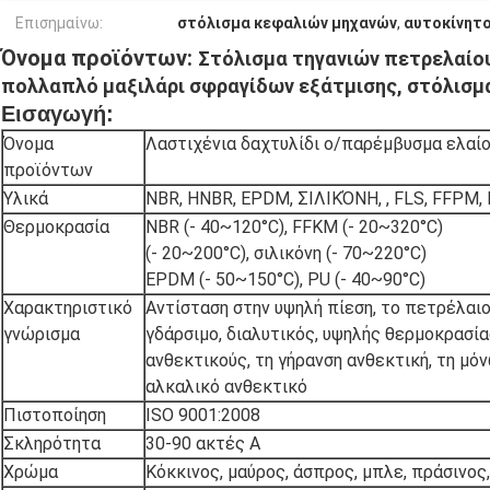
Επισημαίνω:
στόλισμα κεφαλιών μηχανών
,
αυτοκίνητο
Όνομα προϊόντων:
Στόλισμα τηγανιών πετρελαίου 
πολλαπλό μαξιλάρι σφραγίδων εξάτμισης, στόλισμ
Εισαγωγή:
Όνομα
Λαστιχένια δαχτυλίδι ο/παρέμβυσμα ελαίο
προϊόντων
Υλικά
NBR, HNBR, EPDM, ΣΙΛΙΚΌΝΗ, , FLS, FFPM,
Θερμοκρασία
NBR (- 40~120°C), FFKM (- 20~320°C)
(- 20~200°C), σιλικόνη (- 70~220°C)
EPDM (- 50~150°C), PU (- 40~90°C)
Χαρακτηριστικό
Αντίσταση στην υψηλή πίεση, το πετρέλαιο,
γνώρισμα
γδάρσιμο, διαλυτικός, υψηλής θερμοκρασία
ανθεκτικούς, τη γήρανση ανθεκτική, τη μόν
αλκαλικό ανθεκτικό
Πιστοποίηση
ISO 9001:2008
Σκληρότητα
30-90 ακτές Α
Χρώμα
Κόκκινος, μαύρος, άσπρος, μπλε, πράσινος,