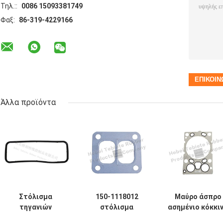
Τηλ.::
0086 15093381749
Φαξ:
86-319-4229166
Άλλα προϊόντα
Στόλισμα
150-1118012
Μαύρο άσπρο
τηγανιών
στόλισμα
ασημένιο κόκκι
πετρελαίου
κεφαλιών
μπλε χρώμα