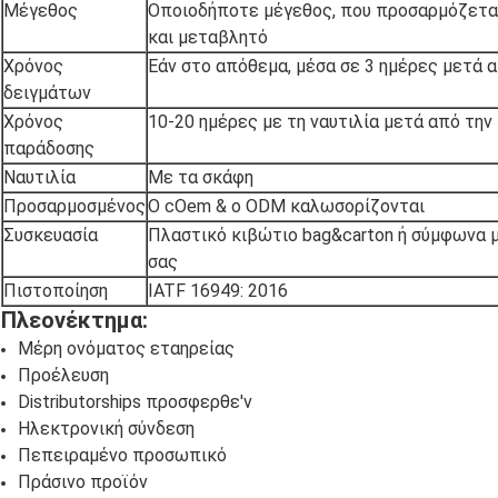
Μέγεθος
Οποιοδήποτε μέγεθος, που προσαρμόζετα
και μεταβλητό
Χρόνος
Εάν στο απόθεμα, μέσα σε 3 ημέρες μετά 
δειγμάτων
Χρόνος
10-20 ημέρες με τη ναυτιλία μετά από τη
παράδοσης
Ναυτιλία
Με τα σκάφη
Προσαρμοσμένος
Ο cOem & ο ODM καλωσορίζονται
Συσκευασία
Πλαστικό κιβώτιο bag&carton ή σύμφωνα μ
σας
Πιστοποίηση
IATF 16949: 2016
Πλεονέκτημα:
Μέρη ονόματος εταηρείας
Προέλευση
Distributorships προσφερθε'ν
Ηλεκτρονική σύνδεση
Πεπειραμένο προσωπικό
Πράσινο προϊόν