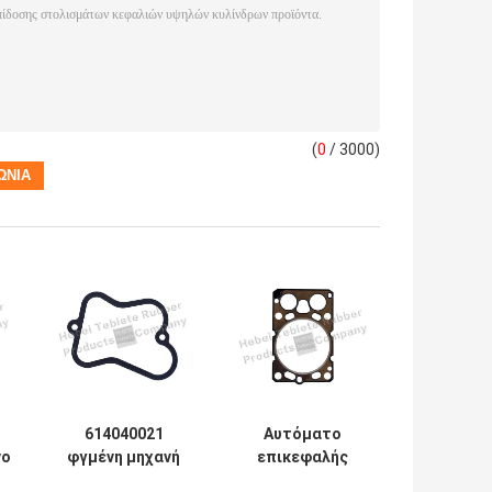
(
0
/ 3000)
614040021
Αυτόματο
νο
φγμένη μηχανή
επικεφαλής
επικεφαλής από
υλικό μετάλλων