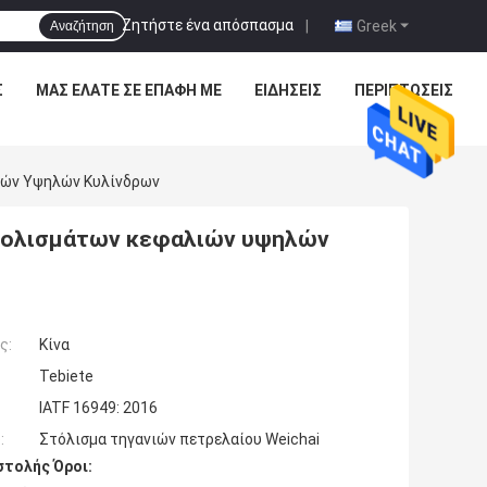
Ζητήστε ένα απόσπασμα
|
Greek
Αναζήτηση
Σ
ΜΑΣ ΕΛΆΤΕ ΣΕ ΕΠΑΦΉ ΜΕ
ΕΙΔΉΣΕΙΣ
ΠΕΡΙΠΤΏΣΕΙΣ
ιών Υψηλών Κυλίνδρων
στολισμάτων κεφαλιών υψηλών
ς:
Κίνα
Tebiete
IATF 16949: 2016
:
Στόλισμα τηγανιών πετρελαίου Weichai
τολής Όροι: