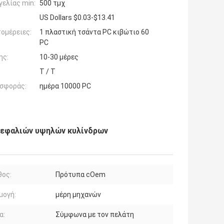
ελίας min:
500 τμχ
US Dollars $0.03-$13.41
ομέρειες:
1 πλαστική τσάντα PC κιβώτιο 60
PC
ης:
10-30 μέρες
T / T
σφοράς:
ημέρα 10000 PC
κεφαλιών υψηλών κυλίνδρων
θος:
Πρότυπα cOem
μογή:
μέρη μηχανών
α:
Σύμφωνα με τον πελάτη