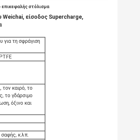
 επικεφαλής στόλισμα
Weichai, είσοδος Supercharge,
α
υ για τη σφράγιση
 PTFE
 τον καιρό, το
ς, το γδάρσιμο
ωση, όξινο και
 σαφής, κ.λπ.