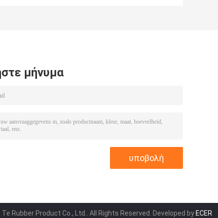
γραφίτη υλική
στολισμάτων
ISO9001
συνήθειας
πιστοποίηση
στολισμάτων
στολισμάτων
τηγανιών
πετρελαίου
612630040006
στε μήνυμα
 Te Rubber Product Co., Ltd.. All Rights Reserved. Developed by
ECER