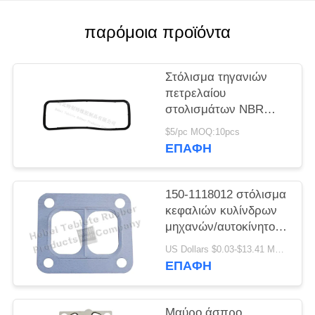
PRIVACY
POLICY
παρόμοια προϊόντα
Στόλισμα τηγανιών
πετρελαίου
στολισμάτων NBR
τηγανιών πετρελαίου
$5/pc MOQ:10pcs
φορτηγών cOem
ΕΠΑΦΉ
5801717298 IVECO για
το φορτηγό GENLYON
150-1118012 στόλισμα
κεφαλιών κυλίνδρων
μηχανών/αυτοκίνητο
επικεφαλής στόλισμα
US Dollars $0.03-$13.41 MOQ:500 τμχ
ΕΠΑΦΉ
Μαύρο άσπρο