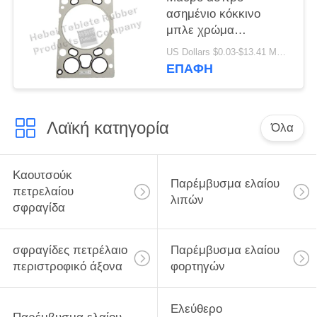
ασημένιο κόκκινο
μπλε χρώμα
στολισμάτων τηγανιών
US Dollars $0.03-$13.41 MOQ:500 τμχ
πετρελαίου
ΕΠΑΦΉ
612630040006
Λαϊκή κατηγορία
Όλα
Καουτσούκ
Παρέμβυσμα ελαίου
πετρελαίου
λιπών
σφραγίδα
σφραγίδες πετρέλαιο
Παρέμβυσμα ελαίου
περιστροφικό άξονα
φορτηγών
Ελεύθερο