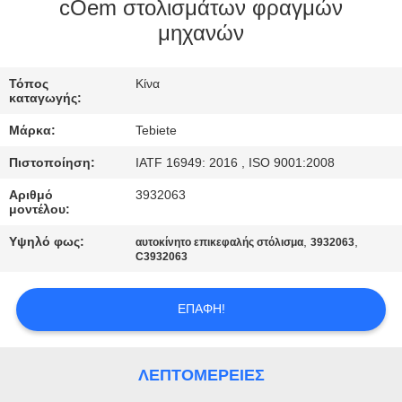
ΈΛΕΓΧΟΣ
cOem στολισμάτων φραγμών
μηχανών
ΜΑΣ
Τόπος
Κίνα
ΕΛΆΤΕ
καταγωγής:
ΣΕ
Μάρκα:
Tebiete
ΕΠΑΦΉ
Πιστοποίηση:
IATF 16949: 2016 , ISO 9001:2008
ΜΕ
Αριθμό
3932063
μοντέλου:
ΕΙΔΉΣΕΙΣ
Υψηλό φως:
,
,
αυτοκίνητο επικεφαλής στόλισμα
3932063
C3932063
ΠΕΡΙΠΤΏΣΕΙΣ
ΕΠΑΦΉ!
SITEMAP
ΛΕΠΤΟΜΈΡΕΙΕΣ