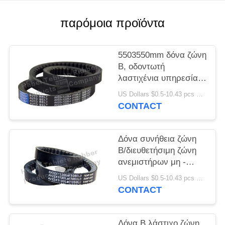
PRIVACY
POLICY
παρόμοια προϊόντα
5503550mm δόνα ζώνη
Β, οδοντωτή
λαστιχένια υπηρεσία
cOem ζωνών Drive
US Dollars $0.5-10.43 pcs MOQ:50 Τεμάχια
CONTACT
Δόνα συνήθεια ζώνη
Β/διευθετήσιμη ζώνη
ανεμιστήρων μη -
γλιστρώντας
US Dollars $0.5-10.43 pcs MOQ:50pcs
χαρακτηριστικό
CONTACT
γνώρισμα
Δόνα Β λάστιχο ζώνη