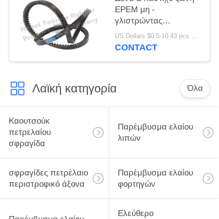
EPEM μη -
γλιστρώντας
προσαρμοσμένη
US Dollars $0.5-10.43 pcs MOQ:50pcs
χαρακτηριστικό
CONTACT
γνώρισμα υπηρεσία
Λαϊκή κατηγορία
Όλα
Καουτσούκ
Παρέμβυσμα ελαίου
πετρελαίου
λιπών
σφραγίδα
σφραγίδες πετρέλαιο
Παρέμβυσμα ελαίου
περιστροφικό άξονα
φορτηγών
Ελεύθερο