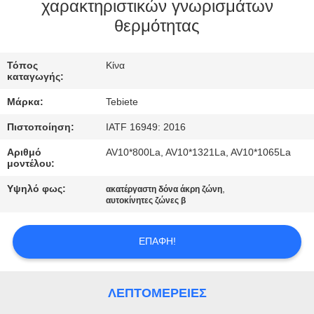
ΈΛΕΓΧΟΣ
χαρακτηριστικών γνωρισμάτων
θερμότητας
ΜΑΣ
Τόπος
Κίνα
ΕΛΆΤΕ
καταγωγής:
ΣΕ
Μάρκα:
Tebiete
ΕΠΑΦΉ
Πιστοποίηση:
IATF 16949: 2016
ΜΕ
Αριθμό
AV10*800La, AV10*1321La, AV10*1065La
μοντέλου:
ΕΙΔΉΣΕΙΣ
Υψηλό φως:
,
ακατέργαστη δόνα άκρη ζώνη
αυτοκίνητες ζώνες β
ΠΕΡΙΠΤΏΣΕΙΣ
ΕΠΑΦΉ!
SITEMAP
ΛΕΠΤΟΜΈΡΕΙΕΣ